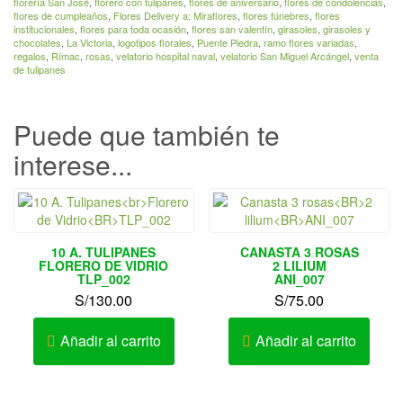
florería San José
,
florero con tulipanes
,
flores de aniversario
,
flores de condolencias
,
flores de cumpleaños
,
Flores Delivery a: Miraflores
,
flores fúnebres
,
flores
institucionales
,
flores para toda ocasión
,
flores san valentín
,
girasoles
,
girasoles y
chocolates
,
La Victoria
,
logotipos florales
,
Puente Piedra
,
ramo flores variadas
,
regalos
,
Rímac
,
rosas
,
velatorio hospital naval
,
velatorio San Miguel Arcángel
,
venta
de tulipanes
Puede que también te
interese...
10 A. TULIPANES
CANASTA 3 ROSAS
FLORERO DE VIDRIO
2 LILIUM
TLP_002
ANI_007
S/
130.00
S/
75.00
Añadir al carrito
Añadir al carrito