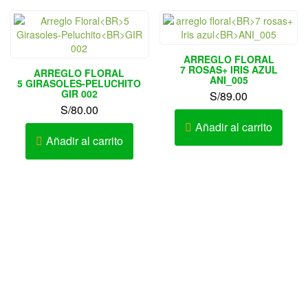
ARREGLO FLORAL
7 ROSAS+ IRIS AZUL
ARREGLO FLORAL
ANI_005
5 GIRASOLES-PELUCHITO
GIR 002
S/
89.00
S/
80.00
Añadir al carrito
Añadir al carrito
Av. Elmer Faucett Nº 1726 Urb. San José Bellavista – Callao
– Perú
AV. LA MARINA 467 – PUEBLO LIBRE
Av. Cesar Vallejo Nº 333-335 Urb. Lucyana Carabayllo –