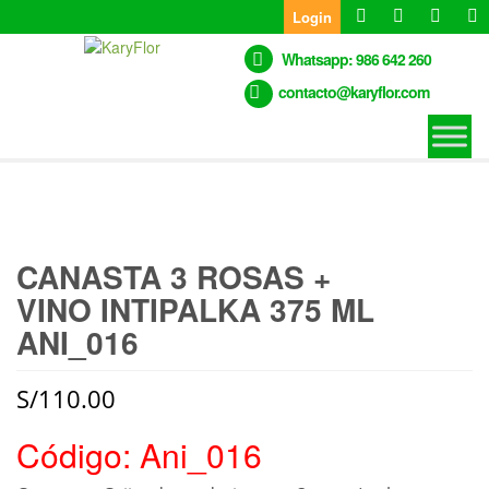
Skip
Login
to
the
Whatsapp: 986 642 260
content
contacto@karyflor.com
CANASTA 3 ROSAS +
VINO INTIPALKA 375 ML
ANI_016
S/
110.00
Código: Ani_016