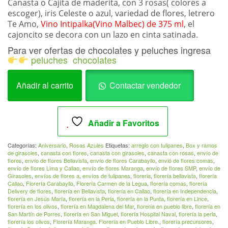
Canasta o Cajita de maderita, con 3 rosas( colores a
escoger), iris Celeste o azul, variedad de flores, letrero
Te Amo,
Vino Intipalka(Vino Malbec) de 375 ml
, el
cajoncito se decora con un lazo en cinta satinada.
Para ver ofertas de chocolates y peluches ingresa
peluches
chocolates
Canasta
Añadir al carrito
Contactar vendedor
3
rosas
+Vino
Añadir a Favoritos
Intipalka
375
Categorías:
Aniversario
,
Rosas Azules
Etiquetas:
arreglo con tulipanes
,
Box y ramos
mlAni_016
de girasoles
,
canasta con flores
,
canasta con girasoles
,
canasta con rosas
,
envío de
flores
,
envío de flores Bellavista
,
envío de flores Carabayllo
,
envió de flores comas
,
cantidad
envío de flores Lima y Callao
,
envío de flores Maranga
,
envío de flores SMP
,
envío de
Girasoles
,
envíos de flores a
,
envíos de tulipanes
,
floreria
,
florería bellavista
,
florería
Callao
,
Florería Carabayllo
,
Florería Carmen de la Legua
,
florería comas
,
florería
Delivery de flores
,
florería en Bellavista
,
florería en Callao
,
florería en Independencia
,
florería en Jesús María
,
florería en la Perla
,
florería en la Punta
,
florería en Lince
,
florería en los olivos
,
florería en Magdalena del Mar
,
florería en pueblo libre
,
florería en
San Martín de Porres
,
florería en San Miguel
,
florería Hospital Naval
,
florería la perla
,
florería los olivos
,
Florería Maranga. Florería en Pueblo Libre.
,
florería precursores
,