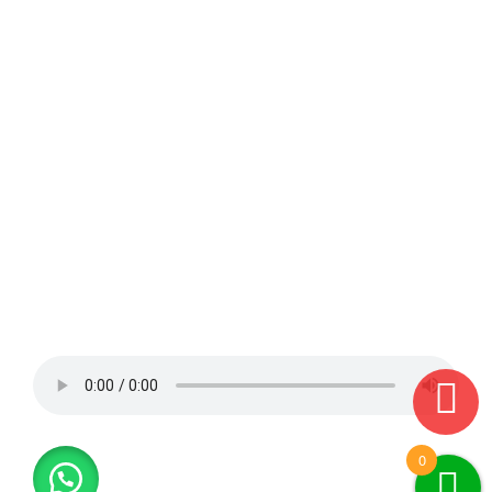
Carmen de la Legua, Centro de Lima, Cercado de
Lima, Chacarilla, Chorrillos, Comas, El Agustino,
Estadio nacional, Independencia, Jesús María, La
Molina, La Victoria, Lima, Lince, Los Olivos,
Lurigancho, San Miguel, La Perla, La Punta, Carmen
de la Legua, Maranga, Vipol.
Envíos de regalos, Tulipanes, Orquídeas, rosas.
Magdalena del Mar, Miraflores, Monterrico, Pueblo
Libre, Puente Piedra, Rimac, Salamanca, San
Bartolo, San Borja, San Isidro, San Juan de
Lurigancho, San Juan de Miraflores, San Luis, San
Martín de Porres, San Miguel, Santa Anita, Santiago
de Surco, Surco, Surquillo, Ventanilla, Villa el
Salvador, Villa María del Triunfo.
0
PROUDLY POWERED BY
WORDPRESS
|
THEME:
ALPHA