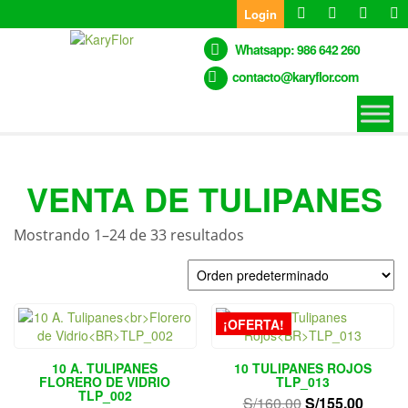
Skip
Login
to
the
Whatsapp: 986 642 260
content
contacto@karyflor.com
VENTA DE TULIPANES
Mostrando 1–24 de 33 resultados
¡OFERTA!
10 A. TULIPANES
10 TULIPANES ROJOS
FLORERO DE VIDRIO
TLP_013
TLP_002
El
El
S/
160.00
S/
155.00