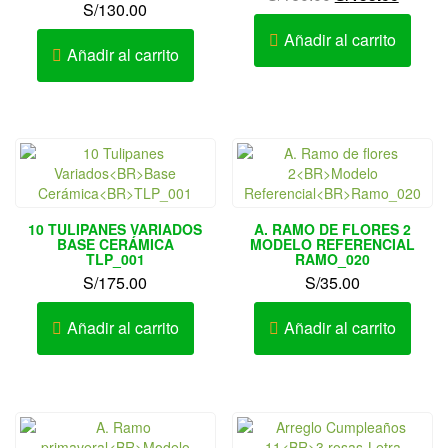
S/
130.00
precio
precio
original
actual
Añadir al carrito
Añadir al carrito
era:
es:
S/160.00.
S/155.
10 TULIPANES VARIADOS
A. RAMO DE FLORES 2
BASE CERÁMICA
MODELO REFERENCIAL
TLP_001
RAMO_020
S/
175.00
S/
35.00
Añadir al carrito
Añadir al carrito