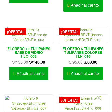
Añadir al carrito
¡OFERTA!
¡OFERTA!
FLORERO 10 TULIPANES
FLORERO 5 TULIPANES
BASE DE VIDRIO
TULIPANES COLORES
FLO_003
TLP_016
El
El
El
El
S/
155.00
S/
140.00
S/
95.00
S/
83.00
precio
precio
precio
precio
original
actual
original
actual
Añadir al carrito
Añadir al carrito
era:
es:
era:
es:
S/155.00.
S/140.00.
S/95.00.
S/83.00.
¡OFERTA!