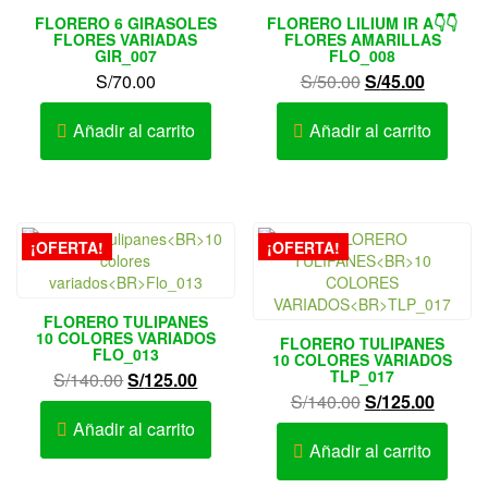
FLORERO 6 GIRASOLES
FLORERO LILIUM IR A👇👇
FLORES VARIADAS
FLORES AMARILLAS
GIR_007
FLO_008
El
El
S/
70.00
S/
50.00
S/
45.00
precio
precio
original
actual
Añadir al carrito
Añadir al carrito
era:
es:
S/50.00.
S/45.00.
¡OFERTA!
¡OFERTA!
FLORERO TULIPANES
10 COLORES VARIADOS
FLORERO TULIPANES
FLO_013
10 COLORES VARIADOS
TLP_017
El
El
S/
140.00
S/
125.00
El
El
S/
140.00
S/
125.00
precio
precio
precio
precio
original
actual
Añadir al carrito
original
actual
era:
es:
Añadir al carrito
era:
es:
S/140.00.
S/125.00.