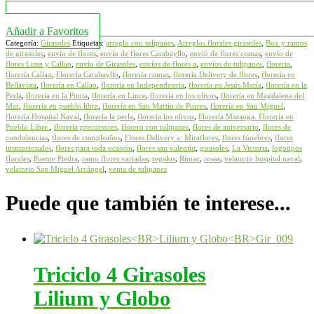
Añadir a Favoritos
Categoría:
Girasoles
Etiquetas:
arreglo con tulipanes
,
Arreglos florales girasoles
,
Box y ramos
de girasoles
,
envío de flores
,
envío de flores Carabayllo
,
envió de flores comas
,
envío de
flores Lima y Callao
,
envío de Girasoles
,
envíos de flores a
,
envíos de tulipanes
,
floreria
,
florería Callao
,
Florería Carabayllo
,
florería comas
,
florería Delivery de flores
,
florería en
Bellavista
,
florería en Callao
,
florería en Independencia
,
florería en Jesús María
,
florería en la
Perla
,
florería en la Punta
,
florería en Lince
,
florería en los olivos
,
florería en Magdalena del
Mar
,
florería en pueblo libre
,
florería en San Martín de Porres
,
florería en San Miguel
,
florería Hospital Naval
,
florería la perla
,
florería los olivos
,
Florería Maranga. Florería en
Pueblo Libre.
,
florería precursores
,
florero con tulipanes
,
flores de aniversario
,
flores de
condolencias
,
flores de cumpleaños
,
Flores Delivery a: Miraflores
,
flores fúnebres
,
flores
institucionales
,
flores para toda ocasión
,
flores san valentín
,
girasoles
,
La Victoria
,
logotipos
florales
,
Puente Piedra
,
ramo flores variadas
,
regalos
,
Rímac
,
rosas
,
velatorio hospital naval
,
velatorio San Miguel Arcángel
,
venta de tulipanes
Puede que también te interese...
Triciclo 4 Girasoles
Lilium y Globo