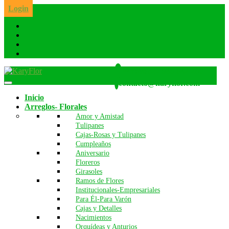
Skip
Login
to
the
content
Whatsapp: 986 642 260
contacto@karyflor.com
Inicio
Arreglos- Florales
Amor y Amistad
Tulipanes
Cajas-Rosas y Tulipanes
Cumpleaños
Aniversario
Floreros
Girasoles
Ramos de Flores
Institucionales-Empresariales
Para Él-Para Varón
Cajas y Detalles
Nacimientos
Orquídeas y Anturios