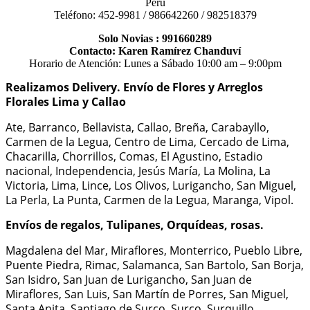
Perú
Teléfono: 452-9981 / 986642260 / 982518379
Solo Novias : 991660289
Contacto: Karen Ramírez Chanduví
Horario de Atención: Lunes a Sábado 10:00 am – 9:00pm
Realizamos Delivery.
Envío de Flores y Arreglos
Florales Lima y Callao
Ate, Barranco, Bellavista, Callao, Breña, Carabayllo,
Carmen de la Legua, Centro de Lima, Cercado de Lima,
Chacarilla, Chorrillos, Comas, El Agustino, Estadio
nacional, Independencia, Jesús María, La Molina, La
Victoria, Lima, Lince, Los Olivos, Lurigancho, San Miguel,
La Perla, La Punta, Carmen de la Legua, Maranga, Vipol.
Envíos de regalos, Tulipanes, Orquídeas, rosas.
Magdalena del Mar, Miraflores, Monterrico, Pueblo Libre,
Puente Piedra, Rimac, Salamanca, San Bartolo, San Borja,
San Isidro, San Juan de Lurigancho, San Juan de
Miraflores, San Luis, San Martín de Porres, San Miguel,
Santa Anita, Santiago de Surco, Surco, Surquillo,