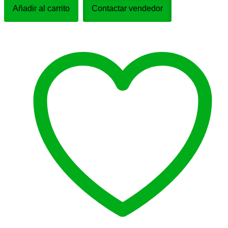
Ramo
Añadir al carrito
Contactar vendedor
6Flores
VariadasGIR_001
cantidad