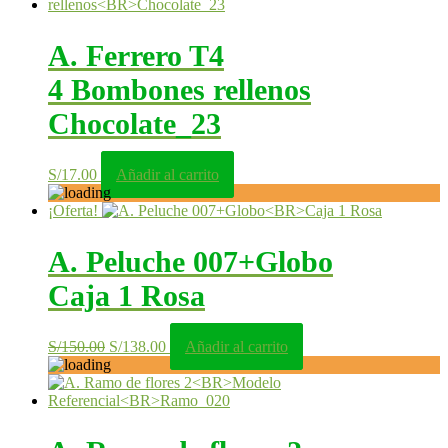
A. Ferrero T4
4 Bombones rellenos
Chocolate_23
S/
17.00
Añadir al carrito
¡Oferta!
A. Peluche 007+Globo
Caja 1 Rosa
El
El
S/
150.00
S/
138.00
Añadir al carrito
precio
precio
original
actual
era:
es:
S/150.00.
S/138.00.