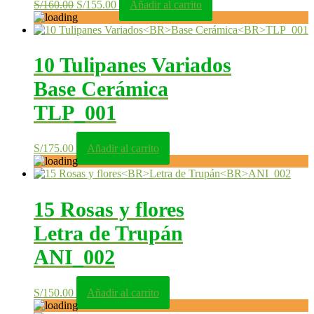
El
El
S/
160.00
S/
155.00
Añadir al carrito
precio
precio
original
actual
era:
es:
S/160.00.
S/155.00.
10 Tulipanes Variados
Base Cerámica
TLP_001
S/
175.00
Añadir al carrito
15 Rosas y flores
Letra de Trupán
ANI_002
S/
150.00
Añadir al carrito