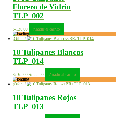
Florero de Vidrio
TLP_002
S/
130.00
Añadir al carrito
¡Oferta!
10 Tulipanes Blancos
TLP_014
El
El
S/
165.00
S/
155.00
Añadir al carrito
precio
precio
original
actual
¡Oferta!
era:
es:
S/165.00.
S/155.00.
10 Tulipanes Rojos
TLP_013