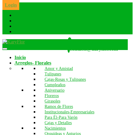
Skip
Login
to
the
content
Whatsapp: 986 642 260
contacto@karyflor.com
Inicio
Arreglos- Florales
Amor y Amistad
Tulipanes
Cajas-Rosas y Tulipanes
Cumpleaños
Aniversario
Floreros
Girasoles
Ramos de Flores
Institucionales-Empresariales
Para Él-Para Varón
Cajas y Detalles
Nacimientos
Orquídeas y Anturios