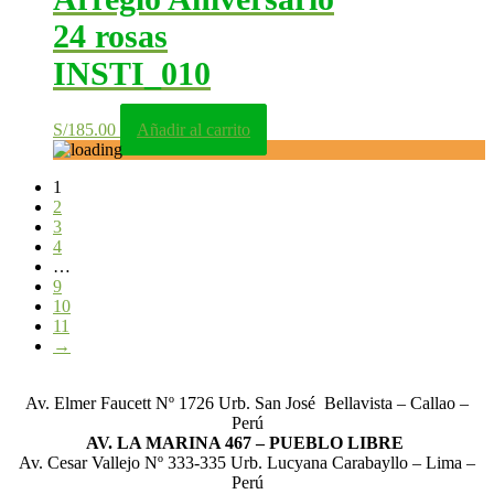
24 rosas
INSTI_010
S/
185.00
Añadir al carrito
1
2
3
4
…
9
10
11
→
Av. Elmer Faucett Nº 1726 Urb. San José Bellavista – Callao –
Perú
AV. LA MARINA 467 – PUEBLO LIBRE
Av. Cesar Vallejo Nº 333-335 Urb. Lucyana Carabayllo – Lima –
Perú