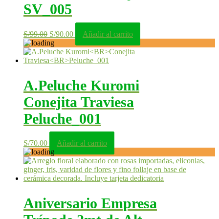
SV_005
El
El
S/
99.00
S/
90.00
Añadir al carrito
precio
precio
original
actual
era:
es:
S/99.00.
S/90.00.
A.Peluche Kuromi
Conejita Traviesa
Peluche_001
S/
70.00
Añadir al carrito
Aniversario Empresa