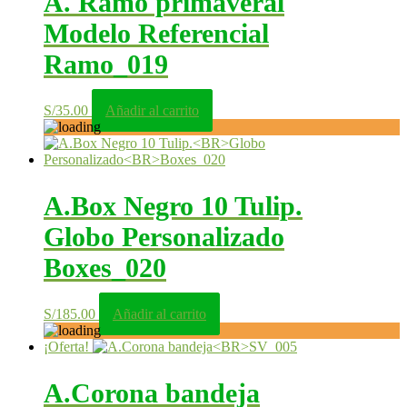
A. Ramo primaveral
Modelo Referencial
Ramo_019
S/
35.00
Añadir al carrito
A.Box Negro 10 Tulip.
Globo Personalizado
Boxes_020
S/
185.00
Añadir al carrito
¡Oferta!
A.Corona bandeja