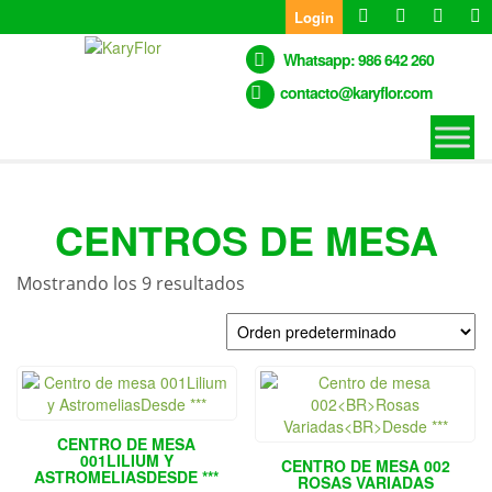
Skip
Login
to
the
Whatsapp: 986 642 260
content
contacto@karyflor.com
CENTROS DE MESA
Mostrando los 9 resultados
CENTRO DE MESA
001LILIUM Y
CENTRO DE MESA 002
ASTROMELIASDESDE ***
ROSAS VARIADAS