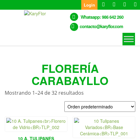
Skip
Login
to
the
Whatsapp: 986 642 260
content
contacto@karyflor.com
FLORERÍA
CARABAYLLO
Mostrando 1–24 de 32 resultados
10 A. TULIPANES