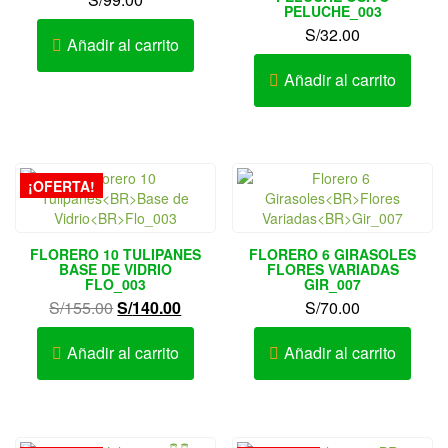
PELUCHE_003
S/
32.00
Añadir al carrito
Añadir al carrito
¡OFERTA!
FLORERO 10 TULIPANES
FLORERO 6 GIRASOLES
BASE DE VIDRIO
FLORES VARIADAS
FLO_003
GIR_007
El
El
S/
155.00
S/
140.00
S/
70.00
precio
precio
original
actual
Añadir al carrito
Añadir al carrito
era:
es:
S/155.00.
S/140.00.