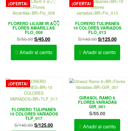
¡OFERTA!
¡OFERTA!
FLORERO LILIUM IR A👇👇
FLORERO TULIPANES
FLORES AMARILLAS
10 COLORES VARIADOS
FLO_008
FLO_013
El
El
El
El
S/
50.00
S/
45.00
S/
140.00
S/
125.00
precio
precio
precio
precio
original
actual
original
actual
Añadir al carrito
Añadir al carrito
era:
es:
era:
es:
S/50.00.
S/45.00.
S/140.00.
S/125.
¡OFERTA!
GIRASOL RAMO 6
FLORES VARIADAS
GIR_001
FLORERO TULIPANES
S/
55.00
10 COLORES VARIADOS
TLP_017
El
El
S/
140.00
S/
125.00
Añadir al carrito