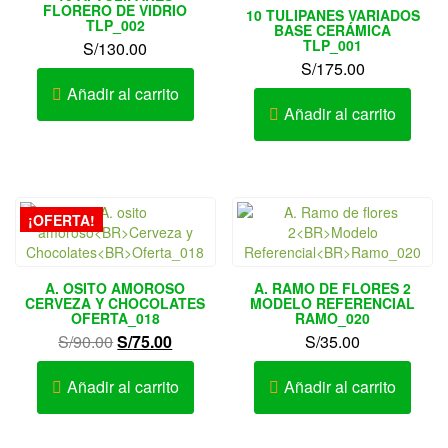
FLORERO DE VIDRIO
10 TULIPANES VARIADOS
TLP_002
BASE CERÁMICA
TLP_001
S/
130.00
S/
175.00
Añadir al carrito
Añadir al carrito
¡OFERTA!
A. OSITO AMOROSO
A. RAMO DE FLORES 2
CERVEZA Y CHOCOLATES
MODELO REFERENCIAL
OFERTA_018
RAMO_020
El
El
S/
90.00
S/
75.00
S/
35.00
precio
precio
original
actual
Añadir al carrito
Añadir al carrito
era:
es:
S/90.00.
S/75.00.