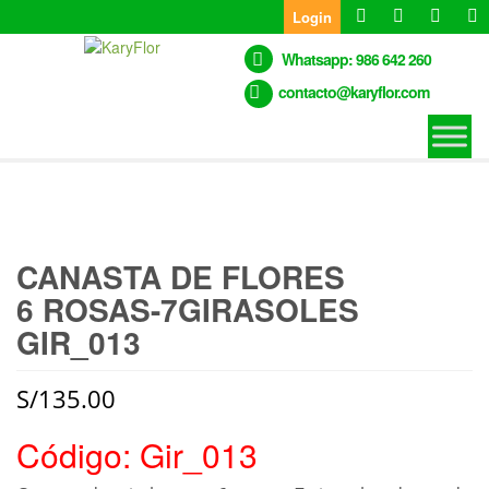
Skip
Login
to
the
Whatsapp: 986 642 260
content
contacto@karyflor.com
CANASTA DE FLORES
6 ROSAS-7GIRASOLES
GIR_013
S/
135.00
Código: Gir_013