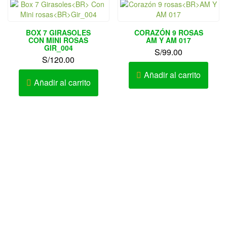
BOX 7 GIRASOLES
CORAZÓN 9 ROSAS
CON MINI ROSAS
AM Y AM 017
GIR_004
S/
99.00
S/
120.00
Añadir al carrito
Añadir al carrito
Av. Elmer Faucett Nº 1726 Urb. San José Bellavista – Callao
– Perú
AV. LA MARINA 467 – PUEBLO LIBRE
Av. Cesar Vallejo Nº 333-335 Urb. Lucyana Carabayllo –
Lima – Perú
Teléfono: 452-9981 / 986642260 / 982518379