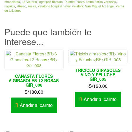
chocolates
,
La Victoria
,
logotipos florales
,
Puente Piedra
,
ramo flores variadas
,
regalos
,
Rímac
,
rosas
,
velatorio hospital naval
,
velatorio San Miguel Arcángel
,
venta
de tulipanes
Puede que también te
interese...
TRICICLO GIRASOLES
VINO Y PELUCHE
CANASTA FLORES
GIR_005
6 GIRASOLES-12 ROSAS
GIR_008
S/
120.00
S/
180.00
Añadir al carrito
Añadir al carrito