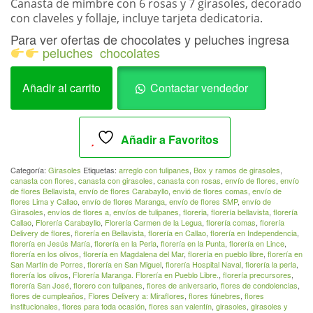
Canasta de mimbre con 6 rosas y 7 girasoles, decorado
con claveles y follaje, incluye tarjeta dedicatoria.
Para ver ofertas de chocolates y peluches ingresa
peluches
chocolates
Canasta
Añadir al carrito
Contactar vendedor
de
Flores6
Rosas-
Añadir a Favoritos
7GirasolesGir_013
cantidad
Categoría:
Girasoles
Etiquetas:
arreglo con tulipanes
,
Box y ramos de girasoles
,
canasta con flores
,
canasta con girasoles
,
canasta con rosas
,
envío de flores
,
envío
de flores Bellavista
,
envío de flores Carabayllo
,
envió de flores comas
,
envío de
flores Lima y Callao
,
envío de flores Maranga
,
envío de flores SMP
,
envío de
Girasoles
,
envíos de flores a
,
envíos de tulipanes
,
floreria
,
florería bellavista
,
florería
Callao
,
Florería Carabayllo
,
Florería Carmen de la Legua
,
florería comas
,
florería
Delivery de flores
,
florería en Bellavista
,
florería en Callao
,
florería en Independencia
,
florería en Jesús María
,
florería en la Perla
,
florería en la Punta
,
florería en Lince
,
florería en los olivos
,
florería en Magdalena del Mar
,
florería en pueblo libre
,
florería en
San Martín de Porres
,
florería en San Miguel
,
florería Hospital Naval
,
florería la perla
,
florería los olivos
,
Florería Maranga. Florería en Pueblo Libre.
,
florería precursores
,
florería San José
,
florero con tulipanes
,
flores de aniversario
,
flores de condolencias
,
flores de cumpleaños
,
Flores Delivery a: Miraflores
,
flores fúnebres
,
flores
institucionales
,
flores para toda ocasión
,
flores san valentín
,
girasoles
,
girasoles y