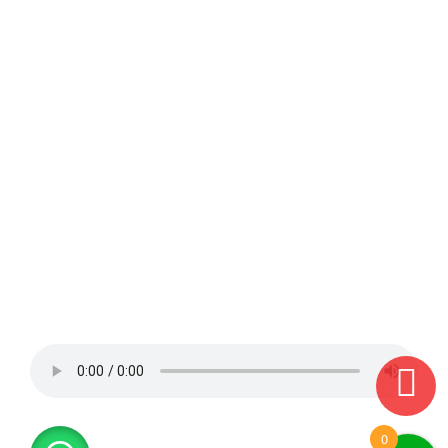
Ate, Barranco, Bellavista, Callao, Breña, Carabayllo,
Carmen de la Legua, Centro de Lima, Cercado de
Lima, Chacarilla, Chorrillos, Comas, El Agustino,
Estadio nacional, Independencia, Jesús María, La
Molina, La Victoria, Lima, Lince, Los Olivos,
Lurigancho, San Miguel, La Perla, La Punta, Carmen
de la Legua, Maranga, Vipol.
Envíos de regalos, Tulipanes, Orquídeas, rosas.
Magdalena del Mar, Miraflores, Monterrico, Pueblo
Libre, Puente Piedra, Rimac, Salamanca, San
Bartolo, San Borja, San Isidro, San Juan de
Lurigancho, San Juan de Miraflores, San Luis, San
Martín de Porres, San Miguel, Santa Anita, Santiago
de Surco, Surco, Surquillo, Ventanilla, Villa el
Salvador, Villa María del Triunfo.
0