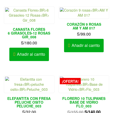
CORAZÓN 9 ROSAS
AM Y AM 017
CANASTA FLORES
6 GIRASOLES-12 ROSAS
S/
99.00
GIR_008
S/
180.00
Añadir al carrito
Añadir al carrito
¡OFERTA!
ELEFANTITA CON FRESA
FLORERO 10 TULIPANES
PELUCHE OSITO
BASE DE VIDRIO
PELUCHE_003
FLO_003
El
El
S/
32.00
S/
155.00
S/
140.00