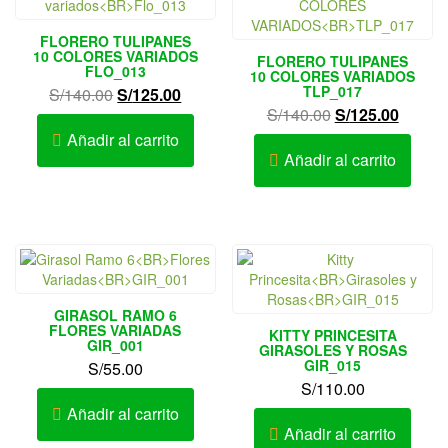
FLORERO TULIPANES
10 COLORES VARIADOS
FLORERO TULIPANES
FLO_013
10 COLORES VARIADOS
TLP_017
El
El
S/
140.00
S/
125.00
El
El
S/
140.00
S/
125.00
precio
precio
precio
precio
original
actual
Añadir al carrito
original
actual
era:
es:
Añadir al carrito
era:
es:
S/140.00.
S/125.00.
S/140.00.
S/125.
GIRASOL RAMO 6
FLORES VARIADAS
KITTY PRINCESITA
GIR_001
GIRASOLES Y ROSAS
GIR_015
S/
55.00
S/
110.00
Añadir al carrito
Añadir al carrito