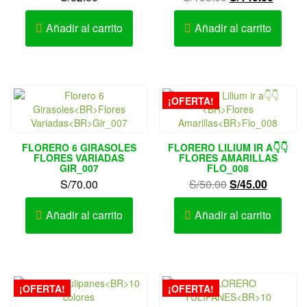
precio
precio
original
actual
Añadir al carrito
Añadir al carrito
era:
es:
S/155.00.
S/140.
¡OFERTA!
FLORERO 6 GIRASOLES
FLORERO LILIUM IR A👇👇
FLORES VARIADAS
FLORES AMARILLAS
GIR_007
FLO_008
El
El
S/
70.00
S/
50.00
S/
45.00
precio
precio
original
actual
Añadir al carrito
Añadir al carrito
era:
es:
S/50.00.
S/45.00.
¡OFERTA!
¡OFERTA!