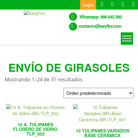
Skip
Login
to
the
Whatsapp: 986 642 260
content
contacto@karyflor.com
ENVÍO DE GIRASOLES
Mostrando 1–24 de 31 resultados
10 A. TULIPANES
FLORERO DE VIDRIO
10 TULIPANES VARIADOS
TLP_002
BASE CERÁMICA