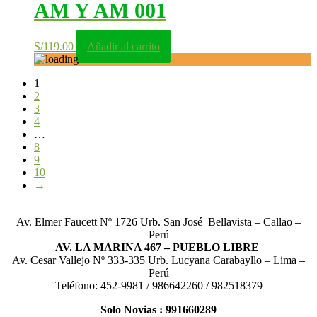
AM Y AM 001
S/
119.00
Añadir al carrito
1
2
3
4
…
8
9
10
→
Av. Elmer Faucett Nº 1726 Urb. San José Bellavista – Callao –
Perú
AV. LA MARINA 467 – PUEBLO LIBRE
Av. Cesar Vallejo Nº 333-335 Urb. Lucyana Carabayllo – Lima –
Perú
Teléfono: 452-9981 / 986642260 / 982518379
Solo Novias : 991660289