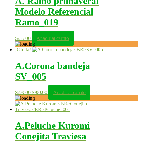
A. Ramo primaveral
Modelo Referencial
Ramo_019
S/
35.00
Añadir al carrito
¡Oferta!
A.Corona bandeja
SV_005
El
El
S/
99.00
S/
90.00
Añadir al carrito
precio
precio
original
actual
era:
es:
S/99.00.
S/90.00.
A.Peluche Kuromi
Conejita Traviesa