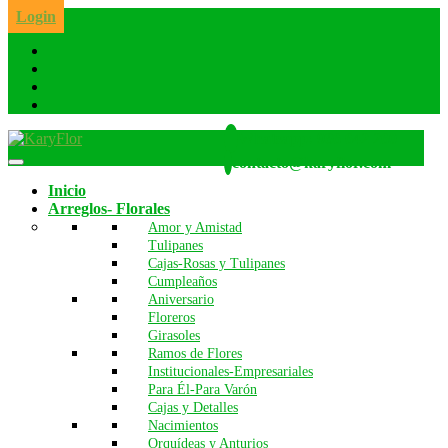
Skip
Login
to
the
content
Whatsapp: 986 642 260
contacto@karyflor.com
Inicio
Arreglos- Florales
Amor y Amistad
Tulipanes
Cajas-Rosas y Tulipanes
Cumpleaños
Aniversario
Floreros
Girasoles
Ramos de Flores
Institucionales-Empresariales
Para Él-Para Varón
Cajas y Detalles
Nacimientos
Orquídeas y Anturios