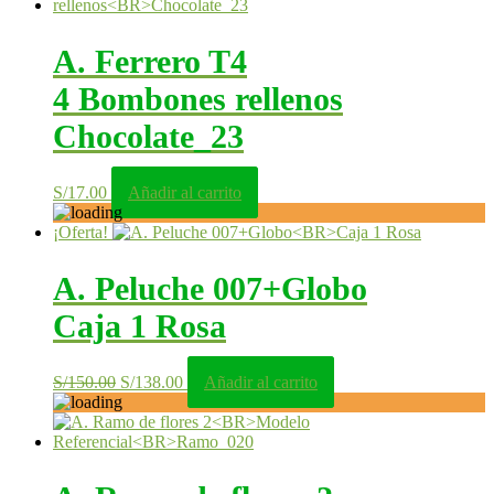
A. Ferrero T4
4 Bombones rellenos
Chocolate_23
S/
17.00
Añadir al carrito
¡Oferta!
A. Peluche 007+Globo
Caja 1 Rosa
El
El
S/
150.00
S/
138.00
Añadir al carrito
precio
precio
original
actual
era:
es:
S/150.00.
S/138.00.