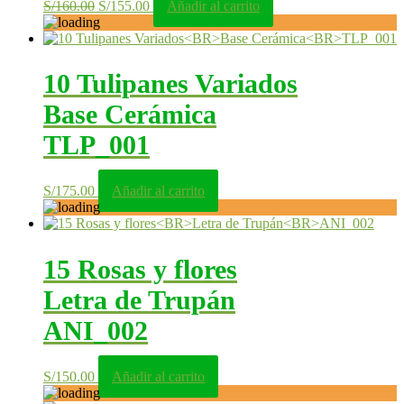
El
El
S/
160.00
S/
155.00
Añadir al carrito
precio
precio
original
actual
era:
es:
S/160.00.
S/155.00.
10 Tulipanes Variados
Base Cerámica
TLP_001
S/
175.00
Añadir al carrito
15 Rosas y flores
Letra de Trupán
ANI_002
S/
150.00
Añadir al carrito