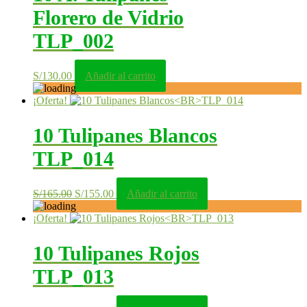
Florero de Vidrio
TLP_002
S/
130.00
Añadir al carrito
¡Oferta!
10 Tulipanes Blancos
TLP_014
El
El
S/
165.00
S/
155.00
Añadir al carrito
precio
precio
original
actual
¡Oferta!
era:
es:
S/165.00.
S/155.00.
10 Tulipanes Rojos
TLP_013