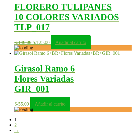
FLORERO TULIPANES
10 COLORES VARIADOS
TLP_017
El
El
S/
140.00
S/
125.00
Añadir al carrito
precio
precio
original
actual
era:
es:
S/140.00.
S/125.00.
Girasol Ramo 6
Flores Variadas
GIR_001
S/
55.00
Añadir al carrito
1
2
→