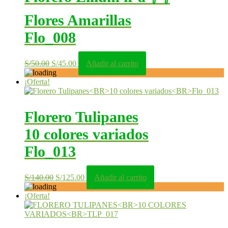
Flores Amarillas
Flo_008
El
El
S/
50.00
S/
45.00
Añadir al carrito
precio
precio
original
actual
¡Oferta!
era:
es:
S/50.00.
S/45.00.
Florero Tulipanes
10 colores variados
Flo_013
El
El
S/
140.00
S/
125.00
Añadir al carrito
precio
precio
original
actual
¡Oferta!
era:
es:
S/140.00.
S/125.00.