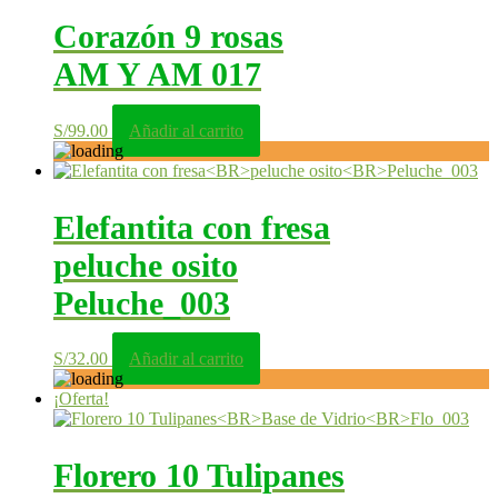
Corazón 9 rosas
AM Y AM 017
S/
99.00
Añadir al carrito
Elefantita con fresa
peluche osito
Peluche_003
S/
32.00
Añadir al carrito
¡Oferta!
Florero 10 Tulipanes