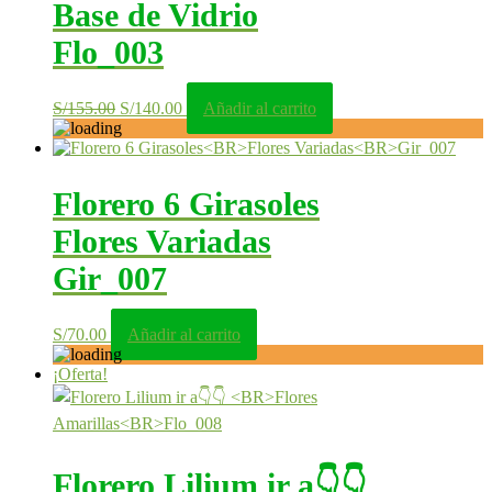
Base de Vidrio
Flo_003
El
El
S/
155.00
S/
140.00
Añadir al carrito
precio
precio
original
actual
era:
es:
S/155.00.
S/140.00.
Florero 6 Girasoles
Flores Variadas
Gir_007
S/
70.00
Añadir al carrito
¡Oferta!
Florero Lilium ir a👇👇