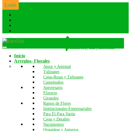
Skip
Login
to
the
content
Whatsapp: 986 642 260
contacto@karyflor.com
Inicio
Arreglos- Florales
Amor y Amistad
Tulipanes
Cajas-Rosas y Tulipanes
Cumpleaños
Aniversario
Floreros
Girasoles
Ramos de Flores
Institucionales-Empresariales
Para Él-Para Varón
Cajas y Detalles
Nacimientos
Orquídeas y Anturios