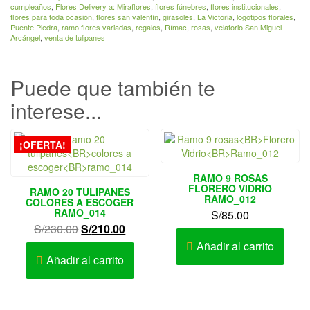
cumpleaños
,
Flores Delivery a: Miraflores
,
flores fúnebres
,
flores institucionales
,
flores para toda ocasión
,
flores san valentín
,
girasoles
,
La Victoria
,
logotipos florales
,
Puente Piedra
,
ramo flores variadas
,
regalos
,
Rímac
,
rosas
,
velatorio San Miguel
Arcángel
,
venta de tulipanes
Puede que también te
interese...
¡OFERTA!
RAMO 9 ROSAS
FLORERO VIDRIO
RAMO 20 TULIPANES
RAMO_012
COLORES A ESCOGER
RAMO_014
S/
85.00
El
El
S/
230.00
S/
210.00
precio
precio
Añadir al carrito
original
actual
Añadir al carrito
era:
es:
S/230.00.
S/210.00.