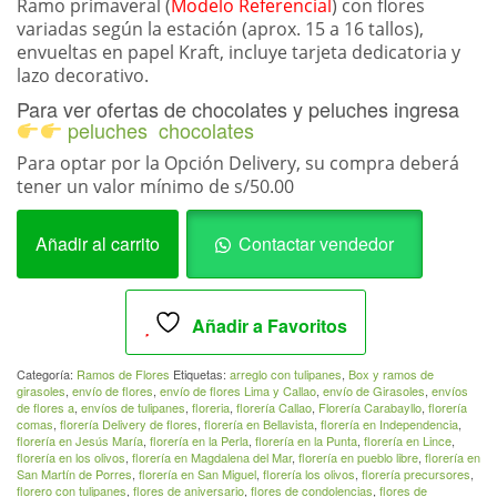
Ramo primaveral (
Modelo Referencial
) con flores
variadas según la estación (aprox. 15 a 16 tallos),
envueltas en papel Kraft, incluye tarjeta dedicatoria y
lazo decorativo.
Para ver ofertas de chocolates y peluches ingresa
peluches
chocolates
Para optar por la Opción Delivery, su compra deberá
tener un valor mínimo de s/50.00
A.
Añadir al carrito
Contactar vendedor
Ramo
primaveralModelo
ReferencialRamo_019
Añadir a Favoritos
cantidad
Categoría:
Ramos de Flores
Etiquetas:
arreglo con tulipanes
,
Box y ramos de
girasoles
,
envío de flores
,
envío de flores Lima y Callao
,
envío de Girasoles
,
envíos
de flores a
,
envíos de tulipanes
,
floreria
,
florería Callao
,
Florería Carabayllo
,
florería
comas
,
florería Delivery de flores
,
florería en Bellavista
,
florería en Independencia
,
florería en Jesús María
,
florería en la Perla
,
florería en la Punta
,
florería en Lince
,
florería en los olivos
,
florería en Magdalena del Mar
,
florería en pueblo libre
,
florería en
San Martín de Porres
,
florería en San Miguel
,
florería los olivos
,
florería precursores
,
florero con tulipanes
,
flores de aniversario
,
flores de condolencias
,
flores de