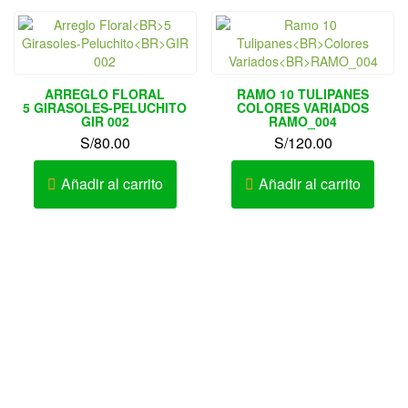
ARREGLO FLORAL
RAMO 10 TULIPANES
5 GIRASOLES-PELUCHITO
COLORES VARIADOS
GIR 002
RAMO_004
S/
80.00
S/
120.00
Añadir al carrito
Añadir al carrito
Av. Elmer Faucett Nº 1726 Urb. San José Bellavista – Callao
– Perú
AV. LA MARINA 467 – PUEBLO LIBRE
Av. Cesar Vallejo Nº 333-335 Urb. Lucyana Carabayllo –