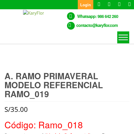
Skip
Login
to
the
Whatsapp: 986 642 260
content
contacto@karyflor.com
A. RAMO PRIMAVERAL
MODELO REFERENCIAL
RAMO_019
S/
35.00
Código: Ramo_018