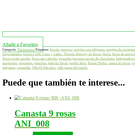
Añadir a Favoritos
Categoría:
Nacimientos
Etiquetas:
Ancón
,
anturios
,
arreglos con tulipanes
,
arreglos de nacimien
empresariales
,
envíos a todo Lima y Callao. Florería Delivery de flores
,
flores
,
flores de anivers
flores recién nacido
,
flores san valentín
,
girasoles
,
hacemos envíos de chocolates
,
Independenci
margaritas
,
orquideas
,
peluches
,
plancha floral
,
pueblo libre
,
Puente Piedra
,
ramos de flores
,
re
tulipanes
,
ventanilla
,
Villa El Salvador
,
villa maria del triunfo
Puede que también te interese...
Canasta 9 rosas
ANI_008