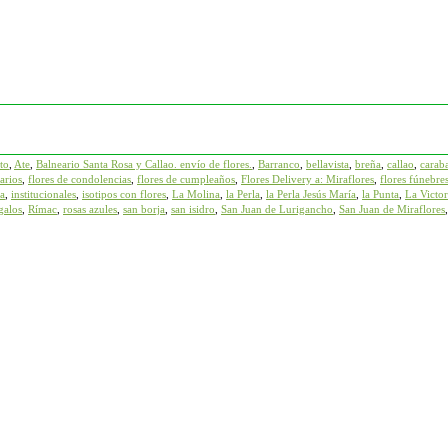
to
,
Ate
,
Balneario Santa Rosa y Callao. envío de flores.
,
Barranco
,
bellavista
,
breña
,
callao
,
carab
arios
,
flores de condolencias
,
flores de cumpleaños
,
Flores Delivery a: Miraflores
,
flores fúnebre
a
,
institucionales
,
isotipos con flores
,
La Molina
,
la Perla
,
la Perla Jesús María
,
la Punta
,
La Victor
galos
,
Rímac
,
rosas azules
,
san borja
,
san isidro
,
San Juan de Lurigancho
,
San Juan de Miraflores