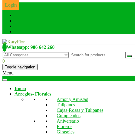
Skip
Login
to
the
content
Whatsapp: 986 642 260
0
Toggle navigation
Menu
Inicio
Arreglos- Florales
Amor y Amistad
Tulipanes
Cajas-Rosas y Tulipanes
Cumpleaños
Aniversario
Floreros
Girasoles