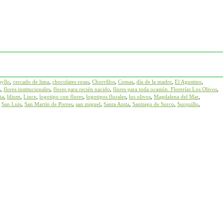
ayllo
,
cercado de lima
,
chocolates rosas
,
Chorrillos
,
Comas
,
día de la madre
,
El Agustino
,
s
,
flores institucionales
,
flores para recién nacido
,
flores para toda ocasión. Florerías Los Olivos
,
ia
,
lilium
,
Lince
,
logotipo con flores
,
logotipos florales
,
los olivos
,
Magdalena del Mar
,
,
San Luis
,
San Martín de Porres
,
san miguel
,
Santa Anita
,
Santiago de Surco
,
Surquillo
,