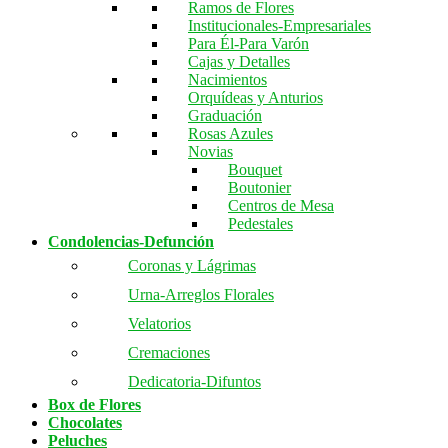
Ramos de Flores
Institucionales-Empresariales
Para Él-Para Varón
Cajas y Detalles
Nacimientos
Orquídeas y Anturios
Graduación
Rosas Azules
Novias
Bouquet
Boutonier
Centros de Mesa
Pedestales
Condolencias-Defunción
Coronas y Lágrimas
Urna-Arreglos Florales
Velatorios
Cremaciones
Dedicatoria-Difuntos
Box de Flores
Chocolates
Peluches