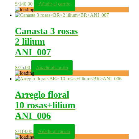
S/
140.00
Añadir al carrito
Canasta 3 rosas
2 lilium
ANI_007
S/
75.00
Añadir al carrito
Arreglo floral
10 rosas+lilium
ANI_006
S/
119.00
Añadir al carrito