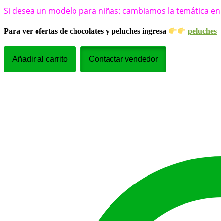
Si desea un modelo para niñas: cambiamos la temática en
Para ver ofertas de chocolates y peluches ingresa
peluches
Arreglos
NacimientoBabero-
Añadir al carrito
Contactar vendedor
MediasBebe_003
cantidad