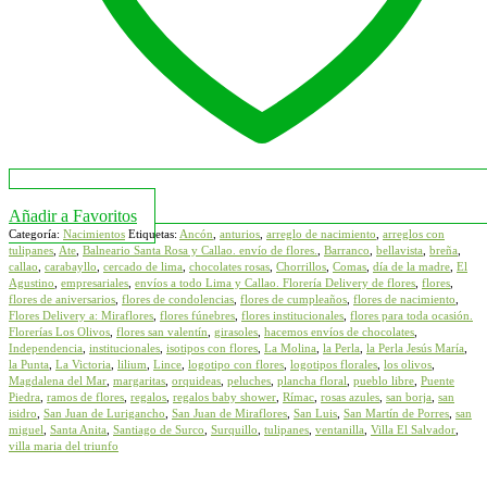
Añadir a Favoritos
Categoría:
Nacimientos
Etiquetas:
Ancón
,
anturios
,
arreglo de nacimiento
,
arreglos con
tulipanes
,
Ate
,
Balneario Santa Rosa y Callao. envío de flores.
,
Barranco
,
bellavista
,
breña
,
callao
,
carabayllo
,
cercado de lima
,
chocolates rosas
,
Chorrillos
,
Comas
,
día de la madre
,
El
Agustino
,
empresariales
,
envíos a todo Lima y Callao. Florería Delivery de flores
,
flores
,
flores de aniversarios
,
flores de condolencias
,
flores de cumpleaños
,
flores de nacimiento
,
Flores Delivery a: Miraflores
,
flores fúnebres
,
flores institucionales
,
flores para toda ocasión.
Florerías Los Olivos
,
flores san valentín
,
girasoles
,
hacemos envíos de chocolates
,
Independencia
,
institucionales
,
isotipos con flores
,
La Molina
,
la Perla
,
la Perla Jesús María
,
la Punta
,
La Victoria
,
lilium
,
Lince
,
logotipo con flores
,
logotipos florales
,
los olivos
,
Magdalena del Mar
,
margaritas
,
orquideas
,
peluches
,
plancha floral
,
pueblo libre
,
Puente
Piedra
,
ramos de flores
,
regalos
,
regalos baby shower
,
Rímac
,
rosas azules
,
san borja
,
san
isidro
,
San Juan de Lurigancho
,
San Juan de Miraflores
,
San Luis
,
San Martín de Porres
,
san
miguel
,
Santa Anita
,
Santiago de Surco
,
Surquillo
,
tulipanes
,
ventanilla
,
Villa El Salvador
,
villa maria del triunfo