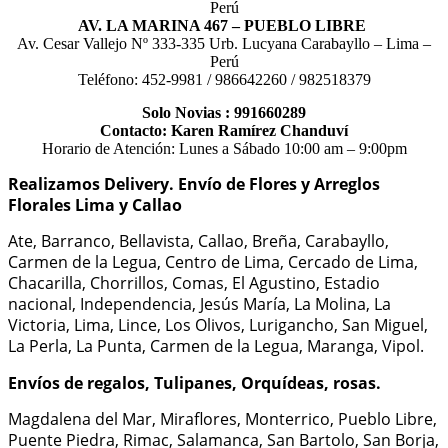
Perú
AV. LA MARINA 467 – PUEBLO LIBRE
Av. Cesar Vallejo Nº 333-335 Urb. Lucyana Carabayllo – Lima –
Perú
Teléfono: 452-9981 / 986642260 / 982518379
Solo Novias : 991660289
Contacto: Karen Ramírez Chanduví
Horario de Atención: Lunes a Sábado 10:00 am – 9:00pm
Realizamos Delivery.
Envío de Flores y Arreglos
Florales Lima y Callao
Ate, Barranco, Bellavista, Callao, Breña, Carabayllo,
Carmen de la Legua, Centro de Lima, Cercado de Lima,
Chacarilla, Chorrillos, Comas, El Agustino, Estadio
nacional, Independencia, Jesús María, La Molina, La
Victoria, Lima, Lince, Los Olivos, Lurigancho, San Miguel,
La Perla, La Punta, Carmen de la Legua, Maranga, Vipol.
Envíos de regalos, Tulipanes, Orquídeas, rosas.
Magdalena del Mar, Miraflores, Monterrico, Pueblo Libre,
Puente Piedra, Rimac, Salamanca, San Bartolo, San Borja,