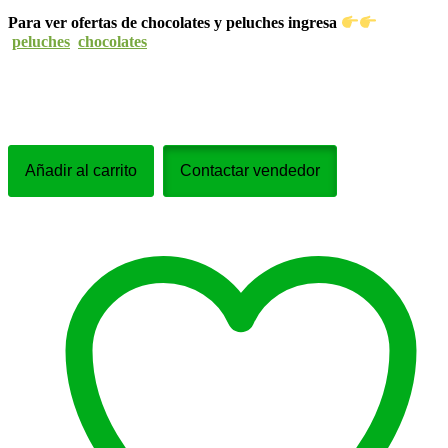
Para ver ofertas de chocolates y peluches ingresa
peluches
chocolates
Flores
BabyshowerRegalos
Añadir al carrito
Contactar vendedor
Baby
ShowerBebe_004
cantidad