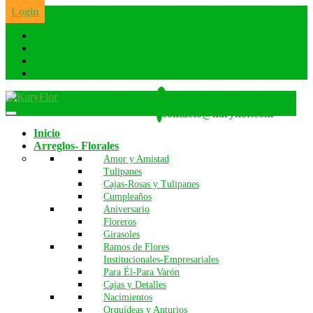
Skip
Login
to
the
content
Whatsapp: 986 642 260
contacto@karyflor.com
Inicio
Arreglos- Florales
Amor y Amistad
Tulipanes
Cajas-Rosas y Tulipanes
Cumpleaños
Aniversario
Floreros
Girasoles
Ramos de Flores
Institucionales-Empresariales
Para Él-Para Varón
Cajas y Detalles
Nacimientos
Orquídeas y Anturios