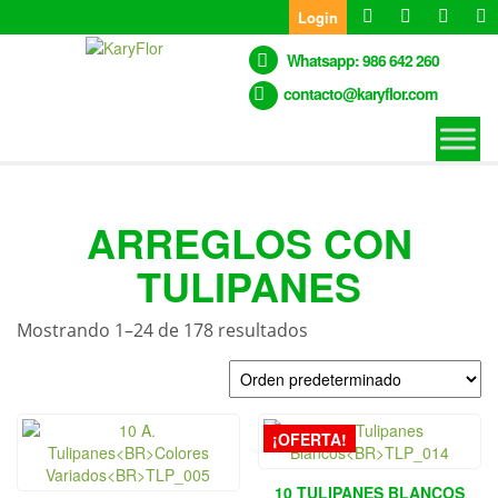
Skip
Login
to
the
Whatsapp: 986 642 260
content
contacto@karyflor.com
ARREGLOS CON
TULIPANES
Mostrando 1–24 de 178 resultados
¡OFERTA!
10 TULIPANES BLANCOS