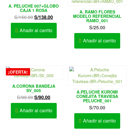
A. PELUCHE 007+GLOBO
CAJA 1 ROSA
A. RAMO FLORES
MODELO REFERENCIAL
El
El
S/
150.00
S/
138.00
RAMO_001
precio
precio
S/
25.00
original
actual
Añadir al carrito
era:
es:
Añadir al carrito
S/150.00.
S/138.00.
¡OFERTA!
A.CORONA BANDEJA
SV_005
A.PELUCHE KUROMI
CONEJITA TRAVIESA
El
El
S/
99.00
S/
90.00
PELUCHE_001
precio
precio
S/
70.00
original
actual
Añadir al carrito
era:
es:
Añadir al carrito
S/99.00.
S/90.00.