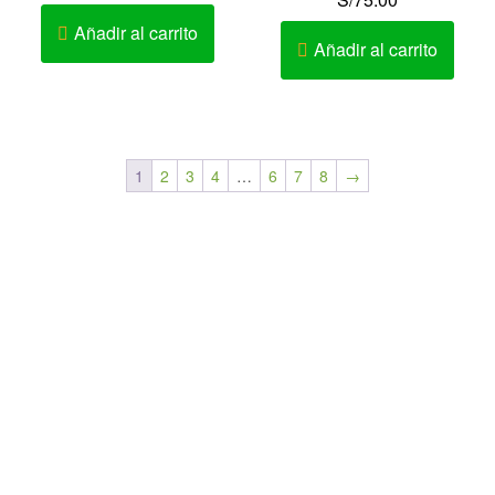
Añadir al carrito
Añadir al carrito
1
2
3
4
…
6
7
8
→
Av. Elmer Faucett Nº 1726 Urb. San José Bellavista – Callao
– Perú
AV. LA MARINA 467 – PUEBLO LIBRE
Av. Cesar Vallejo Nº 333-335 Urb. Lucyana Carabayllo –
Lima – Perú
Teléfono: 452-9981 / 986642260 / 982518379
Solo Novias : 991660289
Contacto: Karen Ramírez Chanduví
Horario de Atención: Lunes a Sábado 10:00 am – 9:00pm