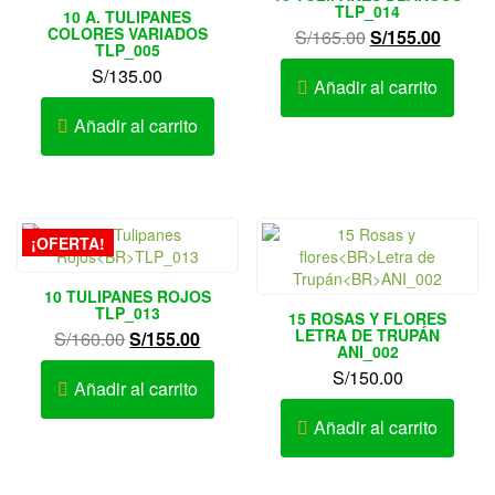
TLP_014
10 A. TULIPANES
COLORES VARIADOS
El
El
S/
165.00
S/
155.00
TLP_005
precio
precio
S/
135.00
original
actual
Añadir al carrito
era:
es:
Añadir al carrito
S/165.00.
S/155.
¡OFERTA!
10 TULIPANES ROJOS
TLP_013
15 ROSAS Y FLORES
LETRA DE TRUPÁN
El
El
S/
160.00
S/
155.00
ANI_002
precio
precio
S/
150.00
original
actual
Añadir al carrito
era:
es:
Añadir al carrito
S/160.00.
S/155.00.