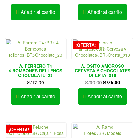
Añadir al carrito
Añadir al carrito
¡OFERTA!
A. FERRERO T4
A. OSITO AMOROSO
4 BOMBONES RELLENOS
CERVEZA Y CHOCOLATES
CHOCOLATE_23
OFERTA_018
El
El
S/
17.00
S/
90.00
S/
75.00
precio
precio
original
actual
Añadir al carrito
Añadir al carrito
era:
es:
S/90.00.
S/75.00.
¡OFERTA!