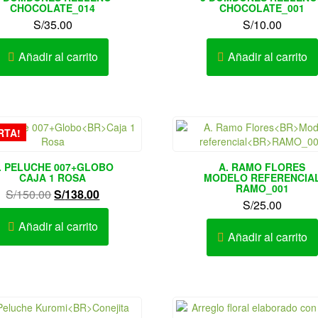
CHOCOLATE_014
CHOCOLATE_001
S/
35.00
S/
10.00
Añadir al carrito
Añadir al carrito
RTA!
. PELUCHE 007+GLOBO
A. RAMO FLORES
CAJA 1 ROSA
MODELO REFERENCIA
RAMO_001
El
El
S/
150.00
S/
138.00
S/
25.00
precio
precio
original
actual
Añadir al carrito
Añadir al carrito
era:
es:
S/150.00.
S/138.00.