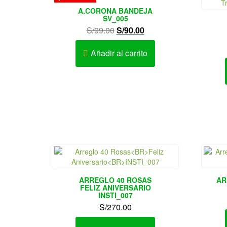
A.CORONA BANDEJA
SV_005
El
El
S/
99.00
S/
90.00
precio
precio
original
actual
Añadir al carrito
era:
es:
S/99.00.
S/90.00.
ARREGLO 40 ROSAS
AR
FELIZ ANIVERSARIO
INSTI_007
S/
270.00