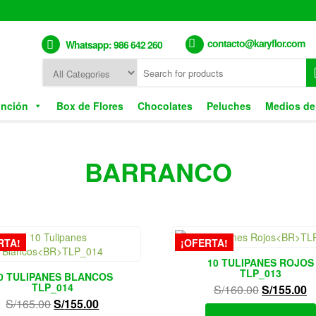
contacto@karyflor.com
Whatsapp: 986 642 260
unción
Box de Flores
Chocolates
Peluches
Medios de
BARRANCO
RTA!
¡OFERTA!
10 TULIPANES ROJOS
TLP_013
0 TULIPANES BLANCOS
TLP_014
El
E
S/
160.00
S/
155.00
El
El
S/
165.00
S/
155.00
precio
p