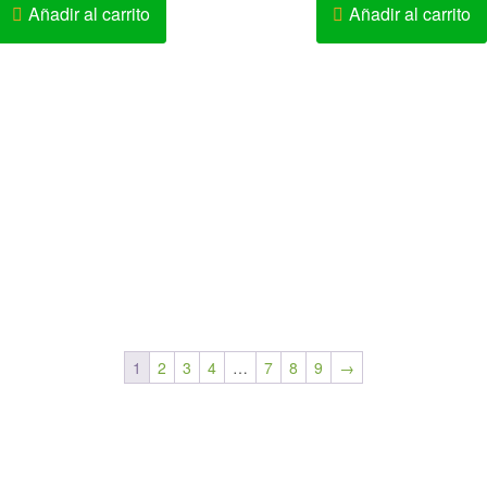
Añadir al carrito
Añadir al carrito
1
2
3
4
…
7
8
9
→
Realizamos Delivery.
Enví
Solo Novias : 991660289
Flores y Arreglos Florales 
cto: Karen Ramírez Chanduví