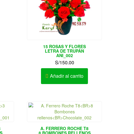
ctual
s:
/155.00.
15 ROSAS Y FLORES
LETRA DE TRUPÁN
ANI_002
S/
150.00
Añadir al carrito
3
A. FERRERO ROCHE T8
S
8 BOMBONES RELLENOS