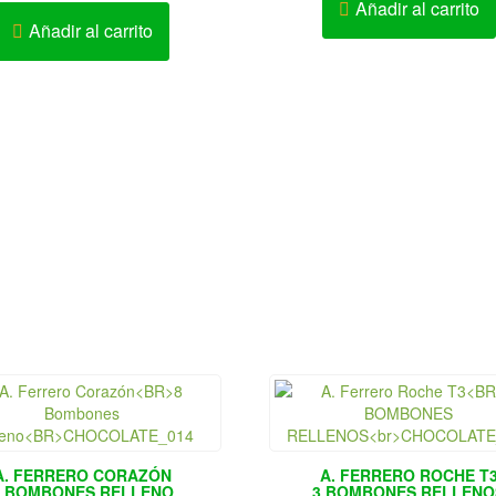
precio
precio
original
a
Añadir al carrito
original
actual
Añadir al carrito
era:
e
era:
es:
S/160.00.
S
S/165.00.
S/155.00.
A. FERRERO CORAZÓN
A. FERRERO ROCHE T
8 BOMBONES RELLENO
3 BOMBONES RELLENO