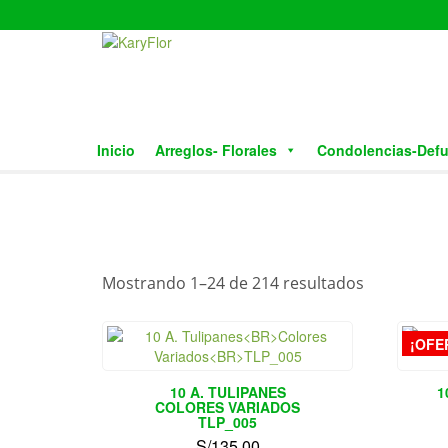
Skip
to
the
content
Inicio
Arreglos- Florales
Condolencias-Def
Mostrando 1–24 de 214 resultados
¡OFE
10 A. TULIPANES
1
COLORES VARIADOS
TLP_005
S/
135.00