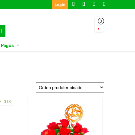
Login
0
 Pagos
l
recio