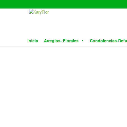
Skip
to
the
content
Inicio
Arreglos- Florales
Condolencias-Def