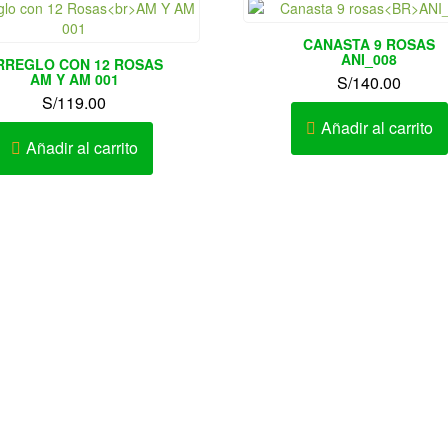
CANASTA 9 ROSAS
ANI_008
RREGLO CON 12 ROSAS
AM Y AM 001
S/
140.00
S/
119.00
Añadir al carrito
Añadir al carrito
Realizamos Delivery.
Enví
Solo Novias : 991660289
Flores y Arreglos Florales 
cto: Karen Ramírez Chanduví
Callao
o de Atención: Lunes a Sábado
10:00 am – 9:00pm
Ate, Barranco, Bellavista, Ca
Breña, Carabayllo, Carmen 
Legua, Centro de Lima, Cer