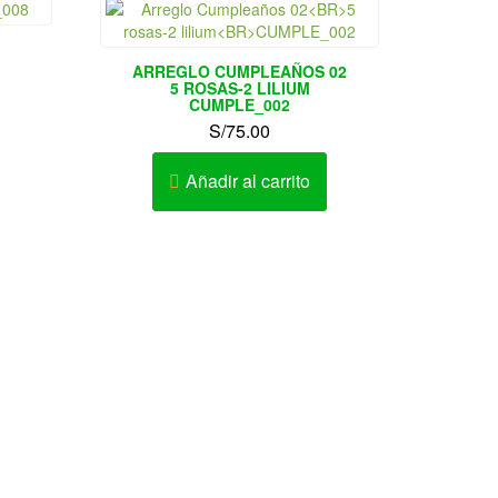
ARREGLO CUMPLEAÑOS 02
5 ROSAS-2 LILIUM
CUMPLE_002
S/
75.00
Añadir al carrito
o de
Envíos de regalos, Tulipanes,
Lima y
Orquídeas, rosas.
Magdalena del Mar, Miraflores,
llao,
Monterrico, Pueblo Libre, Puente
de la
Piedra, Rimac, Salamanca, San
cado de
Bartolo, San Borja, San Isidro, San