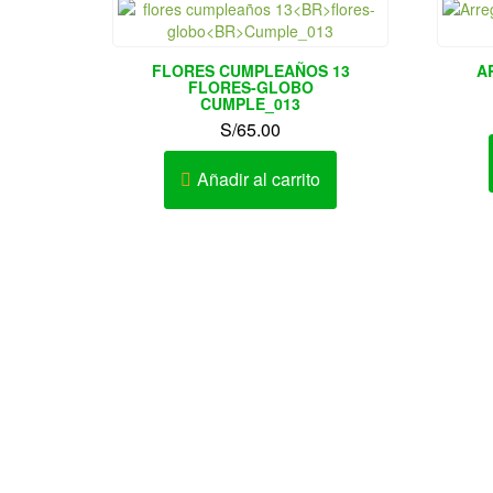
FLORES CUMPLEAÑOS 13
A
FLORES-GLOBO
CUMPLE_013
S/
65.00
Añadir al carrito
Av. Elmer Faucett Nº 1726 Urb. San
Conta
José Bellavista – Callao – Perú
Horari
AV. LA MARINA 467 – PUEBLO LIBRE
Av. Cesar Vallejo Nº 333-335 Urb.
Lucyana Carabayllo – Lima – Perú
Teléfono: 452-9981 / 986642260 /