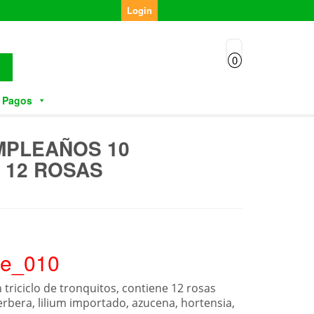
Login
0
 Pagos
MPLEAÑOS 10
 12 ROSAS
le_010
 triciclo de tronquitos, contiene 12 rosas
erbera, lilium importado, azucena, hortensia,