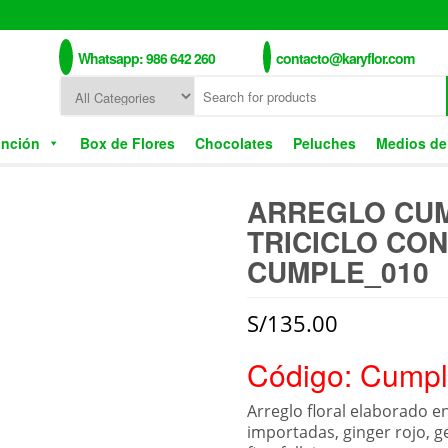
Whatsapp: 986 642 260
contacto@karyflor.com
unción
Box de Flores
Chocolates
Peluches
Medios de
ARREGLO CU
TRICICLO CON
CUMPLE_010
S/
135.00
Código: Cump
Arreglo floral elaborado en
importadas, ginger rojo, g