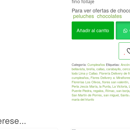
fino follaje
Para ver ofertas de choc
peluches
chocolates
Arreglo
Añadir al carrito
Cumpleaños
10Triciclo
con
12
rosasCUMPLE_010
Categoría:
Cumpleaños
Etiquetas:
Ancón
cantidad
bellavista
,
breña
,
callao
,
carabayllo
,
cerca
todo Lima y Callao. Florería Delivery de f
cumpleaños
,
Flores Delivery a: Miraflore
Florerías Los Olivos
,
flores san valentín
,
Perla Jesús María
,
la Punta
,
La Victoria
,
Puente Piedra
,
regalos
,
Rímac
,
san borja
San Martín de Porres
,
san miguel
,
Santa 
maria del triunfo
rese...