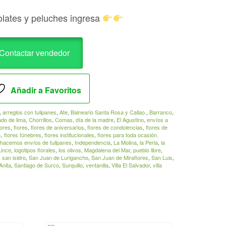
olates y peluches ingresa
Contactar vendedor
Añadir a Favoritos
,
arreglos con tulipanes
,
Ate
,
Balneario Santa Rosa y Callao.
,
Barranco
,
do de lima
,
Chorrillos
,
Comas
,
día de la madre
,
El Agustino
,
envíos a
lores
,
flores
,
flores de aniversarios
,
flores de condolencias
,
flores de
s
,
flores fúnebres
,
flores institucionales
,
flores para toda ocasión.
hacemos envíos de tulipanes
,
Independencia
,
La Molina
,
la Perla
,
la
Lince
,
logotipos florales
,
los olivos
,
Magdalena del Mar
,
pueblo libre
,
,
san isidro
,
San Juan de Lurigancho
,
San Juan de Miraflores
,
San Luis
,
Anita
,
Santiago de Surco
,
Surquillo
,
ventanilla
,
Villa El Salvador
,
villa