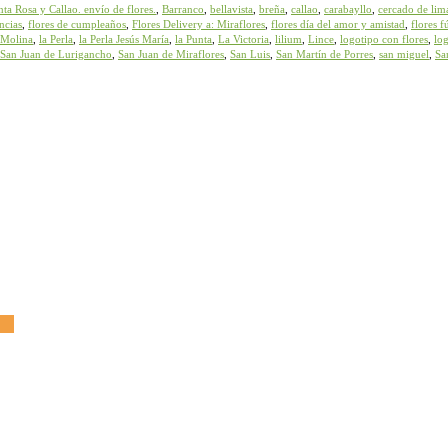
ta Rosa y Callao. envío de flores.
,
Barranco
,
bellavista
,
breña
,
callao
,
carabayllo
,
cercado de lim
ncias
,
flores de cumpleaños
,
Flores Delivery a: Miraflores
,
flores día del amor y amistad
,
flores f
 Molina
,
la Perla
,
la Perla Jesús María
,
la Punta
,
La Victoria
,
lilium
,
Lince
,
logotipo con flores
,
log
San Juan de Lurigancho
,
San Juan de Miraflores
,
San Luis
,
San Martín de Porres
,
san miguel
,
Sa