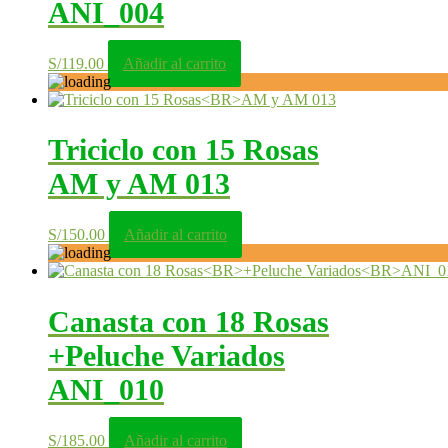
ANI_004
S/
119.00
Añadir al carrito
Triciclo con 15 Rosas
AM y AM 013
S/
150.00
Añadir al carrito
Canasta con 18 Rosas
+Peluche Variados
ANI_010
S/
185.00
Añadir al carrito