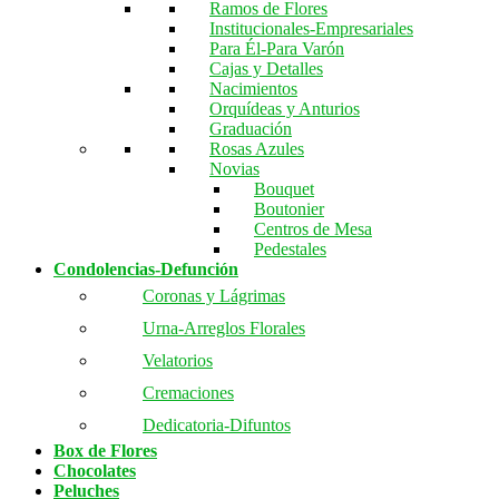
Ramos de Flores
Institucionales-Empresariales
Para Él-Para Varón
Cajas y Detalles
Nacimientos
Orquídeas y Anturios
Graduación
Rosas Azules
Novias
Bouquet
Boutonier
Centros de Mesa
Pedestales
Condolencias-Defunción
Coronas y Lágrimas
Urna-Arreglos Florales
Velatorios
Cremaciones
Dedicatoria-Difuntos
Box de Flores
Chocolates
Peluches