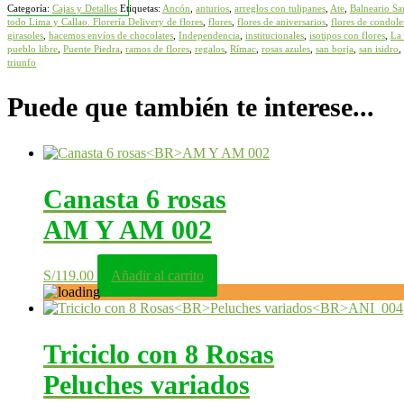
Categoría:
Cajas y Detalles
Etiquetas:
Ancón
,
anturios
,
arreglos con tulipanes
,
Ate
,
Balneario San
todo Lima y Callao. Florería Delivery de flores
,
flores
,
flores de aniversarios
,
flores de condole
girasoles
,
hacemos envíos de chocolates
,
Independencia
,
institucionales
,
isotipos con flores
,
La
pueblo libre
,
Puente Piedra
,
ramos de flores
,
regalos
,
Rímac
,
rosas azules
,
san borja
,
san isidro
,
triunfo
Puede que también te interese...
Canasta 6 rosas
AM Y AM 002
S/
119.00
Añadir al carrito
Triciclo con 8 Rosas
Peluches variados