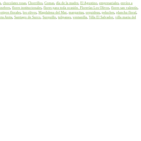
a
,
chocolates rosas
,
Chorrillos
,
Comas
,
día de la madre
,
El Agustino
,
empresariales
,
envíos a
únebres
,
flores institucionales
,
flores para toda ocasión. Florerías Los Olivos
,
flores san valentín
,
otipos florales
,
los olivos
,
Magdalena del Mar
,
margaritas
,
orquideas
,
peluches
,
plancha floral
,
nta Anita
,
Santiago de Surco
,
Surquillo
,
tulipanes
,
ventanilla
,
Villa El Salvador
,
villa maria del