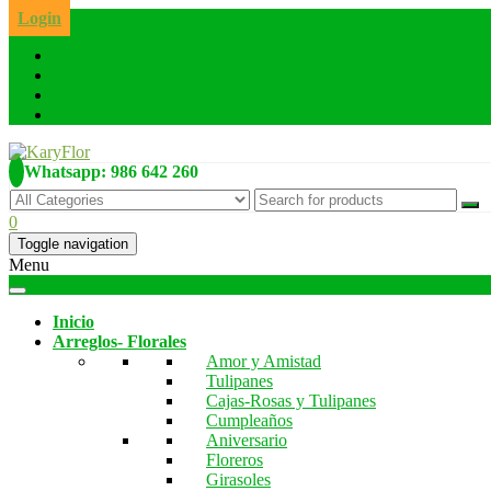
Skip
Login
to
the
content
Whatsapp: 986 642 260
0
Toggle navigation
Menu
Inicio
Arreglos- Florales
Amor y Amistad
Tulipanes
Cajas-Rosas y Tulipanes
Cumpleaños
Aniversario
Floreros
Girasoles