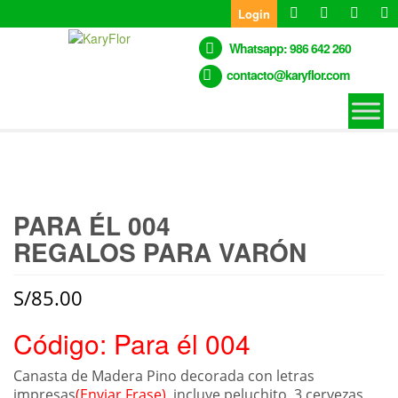
Skip
Login
to
the
Whatsapp: 986 642 260
content
contacto@karyflor.com
PARA ÉL 004
REGALOS PARA VARÓN
S/
85.00
Código: Para él 004
Canasta de Madera Pino decorada con letras
impresas
(Enviar Frase)
, incluye peluchito, 3 cervezas