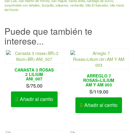
San Luis
,
San Martín de Porres
,
san miguel
,
Santa Anita
,
Santiago de Surco
,
sorpréndelo con detalles
,
Surquillo
,
tulipanes
,
ventanilla
,
Villa El Salvador
,
villa maria
del triunfo
Puede que también te
interese...
CANASTA 3 ROSAS
2 LILIUM
ARREGLO 7
ANI_007
ROSAS+LILIUM
AM Y AM 003
S/
75.00
S/
119.00
Añadir al carrito
Añadir al carrito