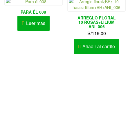
PARA ÉL 008
ARREGLO FLORAL
10 ROSAS+LILIUM
Leer más
ANI_006
S/
119.00
Añadir al carrito
Av. Elmer Faucett Nº 1726 Urb. San José Bellavista – Callao
– Perú
AV. LA MARINA 467 – PUEBLO LIBRE
Av. Cesar Vallejo Nº 333-335 Urb. Lucyana Carabayllo –
Lima – Perú
Teléfono: 452-9981 / 986642260 / 982518379