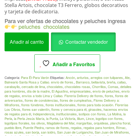
Stella Artois, chocolate T3 Ferrero, globos decorativos
y tarjeta de dedicatoria.
Para ver ofertas de chocolates y peluches ingresa
peluches
chocolates
PARA
Añadir al carrito
Contactar vendedor
ÉL
004Regalos
para
Añadir a Favoritos
Varón
cantidad
Categoría:
Para Él-Para Varón
Etiquetas:
Ancón
,
anturios
,
arreglos con tulipanes
,
Ate
,
Balneario Santa Rosa y Callao. envío de flores.
,
Barranco
,
bellavista
,
breña
,
callao
,
carabayllo
,
cercado de lima
,
chocolates
,
chocolates rosas
,
Chorrillos
,
Comas
,
detalles
para hombres
,
día de la madre
,
El Agustino
,
empresariales
,
envío de peluches
,
envío
de regalos
,
envíos a todo Lima y Callao. Florería Delivery de flores
,
flores
,
flores de
aniversarios
,
flores de condolencias
,
flores de cumpleaños
,
Flores Delivery a:
Miraflores
,
flores fúnebres
,
flores institucionales
,
flores para toda ocasión. Florerías
Los Olivos
,
flores san valentín
,
flores y cerveza para él
,
girasoles
,
hacemos envíos
de regalos para él
,
Independencia
,
institucionales
,
isotipos con flores
,
La Molina
,
la
Perla
,
la Perla Jesús María
,
la Punta
,
La Victoria
,
lilium
,
Lince
,
logotipo con flores
,
logotipos florales
,
los olivos
,
Magdalena del Mar
,
margaritas
,
orquideas
,
plancha floral
,
pueblo libre
,
Puente Piedra
,
ramos de flores
,
regalos
,
regalos para hombre
,
Rímac
,
rosas azules
,
san borja
,
san isidro
,
San Juan de Lurigancho
,
San Juan de Miraflores
,