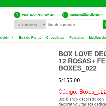
contacto@karyflor.com
Whatsapp: 986 642 260
unción
Box de Flores
Chocolates
Peluches
Medios de
BOX LOVE D
12 ROSAS+ F
BOXES_022
S/
155.00
Código: Boxes_02
Box blanco decorado con 12
decorativo y tarjeta dedica