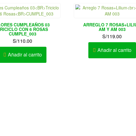
LORES CUMPLEAÑOS 03
ARREGLO 7 ROSAS+LILI
RICICLO CON 6 ROSAS
AM Y AM 003
CUMPLE_003
S/
119.00
S/
110.00
Añadir al carrito
Añadir al carrito
Realizamos Delivery.
Enví
Solo Novias : 991660289
Flores y Arreglos Florales 
cto: Karen Ramírez Chanduví
Callao
o de Atención: Lunes a Sábado
10:00 am – 9:00pm
Ate, Barranco, Bellavista, Ca
Breña, Carabayllo, Carmen 
Legua, Centro de Lima, Cer