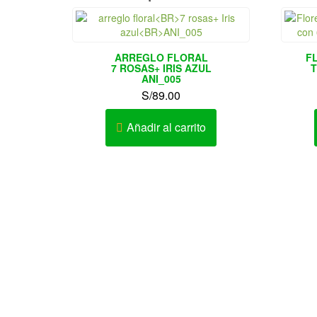
ARREGLO FLORAL
F
7 ROSAS+ IRIS AZUL
T
ANI_005
S/
89.00
Añadir al carrito
Av. Elmer Faucett Nº 1726 Urb. San
Conta
José Bellavista – Callao – Perú
Horari
AV. LA MARINA 467 – PUEBLO LIBRE
Av. Cesar Vallejo Nº 333-335 Urb.
Lucyana Carabayllo – Lima – Perú