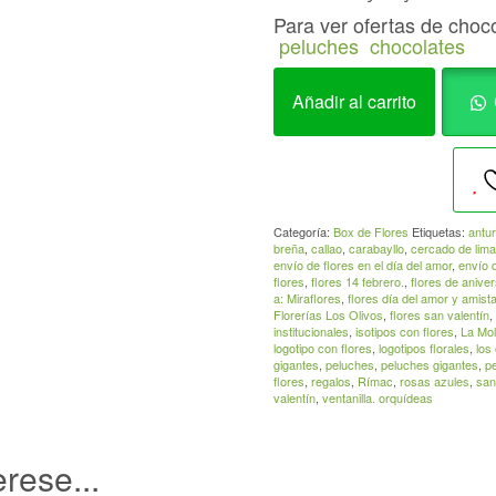
Para ver ofertas de choc
peluches
chocolates
Box
Añadir al carrito
Love
Decorado12
rosas+
FerreroBoxes_022
cantidad
Categoría:
Box de Flores
Etiquetas:
antur
breña
,
callao
,
carabayllo
,
cercado de lima
envío de flores en el día del amor
,
envío 
flores
,
flores 14 febrero.
,
flores de aniver
a: Miraflores
,
flores día del amor y amist
Florerías Los Olivos
,
flores san valentín
,
institucionales
,
isotipos con flores
,
La Mol
logotipo con flores
,
logotipos florales
,
los 
gigantes
,
peluches
,
peluches gigantes
,
p
flores
,
regalos
,
Rímac
,
rosas azules
,
san
valentín
,
ventanilla. orquídeas
rese...