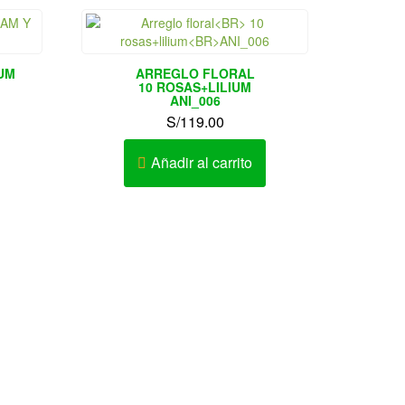
UM
ARREGLO FLORAL
10 ROSAS+LILIUM
ANI_006
S/
119.00
Añadir al carrito
o de
Envíos de regalos, Tulipanes,
Lima y
Orquídeas, rosas.
Magdalena del Mar, Miraflores,
llao,
Monterrico, Pueblo Libre, Puente
de la
Piedra, Rimac, Salamanca, San
cado de
Bartolo, San Borja, San Isidro, San