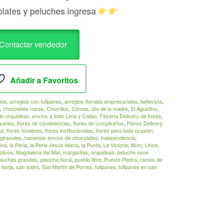
olates y peluches ingresa
Contactar vendedor
Añadir a Favoritos
ios
,
arreglos con tulipanes
,
arreglos florales empresariales
,
bellavista
,
,
chocolates rosas
,
Chorrillos
,
Comas
,
día de la madre
,
El Agustino
,
de orquídeas
,
envíos a todo Lima y Callao. Florería Delivery de flores
,
sarios
,
flores de condolencias
,
flores de cumpleaños
,
Flores Delivery
ad
,
flores fúnebres
,
flores institucionales
,
flores para toda ocasión.
girasoles
,
hacemos envíos de chocolates
,
Independencia
,
ina
,
la Perla
,
la Perla Jesús María
,
la Punta
,
La Victoria
,
lilium
,
Lince
,
olivos
,
Magdalena del Mar
,
margaritas
,
orquideas
,
peluche osos
eluches grandes
,
plancha floral
,
pueblo libre
,
Puente Piedra
,
ramos de
 borja
,
san isidro
,
San Martín de Porres
,
tulipanes
,
tulipanes en san