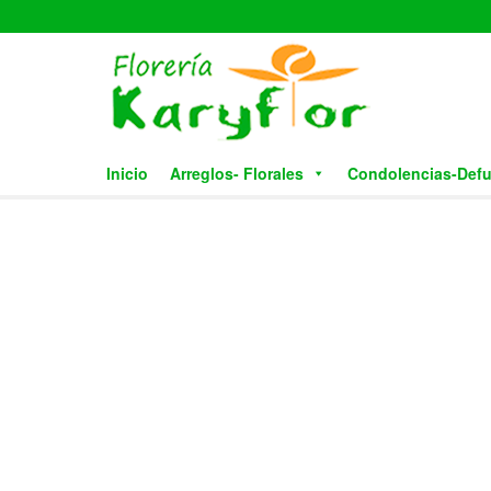
Skip
to
the
content
Inicio
Arreglos- Florales
Condolencias-Def