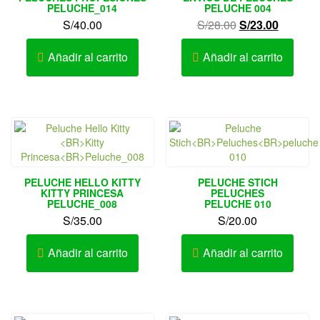
PELUCHE_014
PELUCHE 004
El
El
S/
40.00
S/
28.00
S/
23.00
precio
precio
original
actual
Añadir al carrito
Añadir al carrito
era:
es:
S/28.00.
S/23.00.
PELUCHE HELLO KITTY
PELUCHE STICH
KITTY PRINCESA
PELUCHES
PELUCHE_008
PELUCHE 010
S/
35.00
S/
20.00
Añadir al carrito
Añadir al carrito