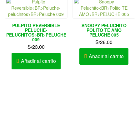
PULPITO REVERSIBLE
SNOOPY PELUCHITO
PELUCHE-
POLITO TE AMO
PELUCHITOS>BR>PELUCHE
PELUCHE 005
009
S/
26.00
S/
23.00
Añadir al carrito
Añadir al carrito
Av. Elmer Faucett Nº 1726 Urb. San José Bellavista – Callao
– Perú
AV. LA MARINA 467 – PUEBLO LIBRE
Av. Cesar Vallejo Nº 333-335 Urb. Lucyana Carabayllo –