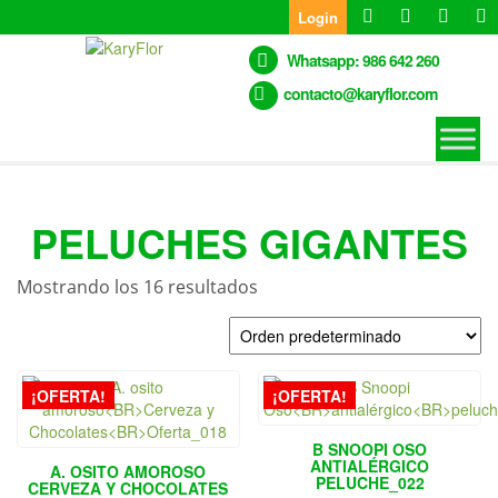
Skip
Login
to
the
Whatsapp: 986 642 260
content
contacto@karyflor.com
PELUCHES GIGANTES
Mostrando los 16 resultados
¡OFERTA!
¡OFERTA!
B SNOOPI OSO
ANTIALÉRGICO
A. OSITO AMOROSO
PELUCHE_022
CERVEZA Y CHOCOLATES