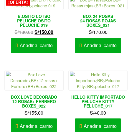
¡OFERTA!
B.OSITO LOTSO
BOX 24 ROSAS
PELUCHE OSITO
24 ROSAS ROJAS
PELUCHE 019
BOXES_021
El
El
S/
180.00
S/
150.00
S/
170.00
precio
precio
original
actual
Añadir al carrito
Añadir al carrito
era:
es:
S/180.00.
S/150.00.
BOX LOVE DECORADO
HELLO KITTY IMPORTADO
12 ROSAS+ FERRERO
PELUCHE KITTY
BOXES_022
PELUCHE_017
S/
155.00
S/
40.00
Añadir al carrito
Añadir al carrito