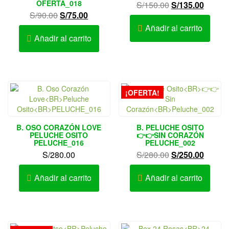
OFERTA_018
El
El
S/
150.00
S/
135.00
El
El
S/
90.00
S/
75.00
precio
precio
precio
precio
original
actual
Añadir al carrito
original
actual
Añadir al carrito
era:
es:
era:
es:
S/150.00.
S/135.
S/90.00.
S/75.00.
¡OFERTA!
B. OSO CORAZÓN LOVE
B. PELUCHE OSITO
PELUCHE OSITO
👉👉SIN CORAZÓN
PELUCHE_016
PELUCHE_002
El
El
S/
280.00
S/
280.00
S/
250.00
precio
precio
original
actual
Añadir al carrito
Añadir al carrito
era:
es:
S/280.00.
S/250.