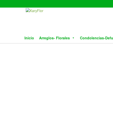
Skip
to
the
content
Inicio
Arreglos- Florales
Condolencias-Def