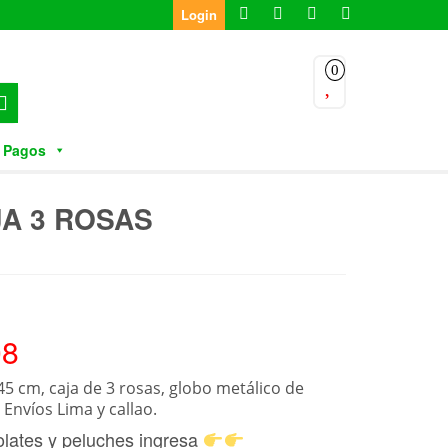
Login
0
 Pagos
A 3 ROSAS
08
5 cm, caja de 3 rosas, globo metálico de
 Envíos Lima y callao.
olates y peluches ingresa