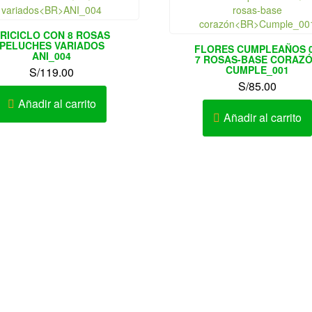
RICICLO CON 8 ROSAS
PELUCHES VARIADOS
FLORES CUMPLEAÑOS 
ANI_004
7 ROSAS-BASE CORAZ
CUMPLE_001
S/
119.00
S/
85.00
Añadir al carrito
Añadir al carrito
Realizamos Delivery.
Enví
Solo Novias : 991660289
Flores y Arreglos Florales 
cto: Karen Ramírez Chanduví
Callao
o de Atención: Lunes a Sábado
10:00 am – 9:00pm
Ate, Barranco, Bellavista, Ca
Breña, Carabayllo, Carmen 
Legua, Centro de Lima, Cer