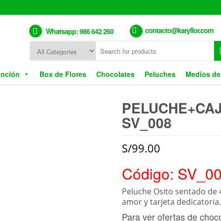
contacto@karyflor.com
Whatsapp: 986 642 260
unción
Box de Flores
Chocolates
Peluches
Medios de
PELUCHE+CAJ
SV_008
S/
99.00
Código: SV_0
Peluche Osito sentado de 4
amor y tarjeta dedicatoria.
Para ver ofertas de choc