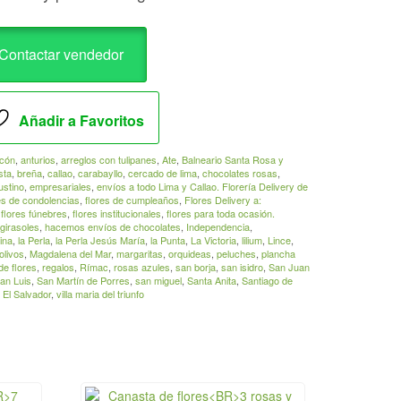
Contactar vendedor
Añadir a Favoritos
cón
,
anturios
,
arreglos con tulipanes
,
Ate
,
Balneario Santa Rosa y
sta
,
breña
,
callao
,
carabayllo
,
cercado de lima
,
chocolates rosas
,
ustino
,
empresariales
,
envíos a todo Lima y Callao. Florería Delivery de
es de condolencias
,
flores de cumpleaños
,
Flores Delivery a:
,
flores fúnebres
,
flores institucionales
,
flores para toda ocasión.
girasoles
,
hacemos envíos de chocolates
,
Independencia
,
ina
,
la Perla
,
la Perla Jesús María
,
la Punta
,
La Victoria
,
lilium
,
Lince
,
olivos
,
Magdalena del Mar
,
margaritas
,
orquideas
,
peluches
,
plancha
e flores
,
regalos
,
Rímac
,
rosas azules
,
san borja
,
san isidro
,
San Juan
an Luis
,
San Martín de Porres
,
san miguel
,
Santa Anita
,
Santiago de
a El Salvador
,
villa maria del triunfo