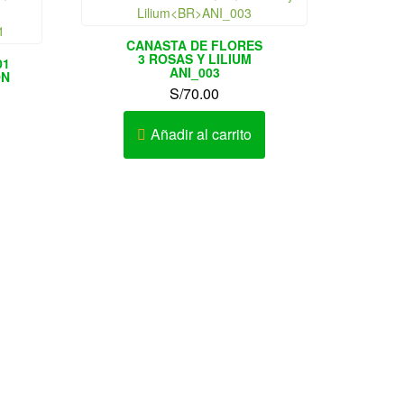
CANASTA DE FLORES
3 ROSAS Y LILIUM
01
ANI_003
ÓN
S/
70.00
Añadir al carrito
o de
Envíos de regalos, Tulipanes,
Lima y
Orquídeas, rosas.
Magdalena del Mar, Miraflores,
llao,
Monterrico, Pueblo Libre, Puente
de la
Piedra, Rimac, Salamanca, San
cado de
Bartolo, San Borja, San Isidro, San