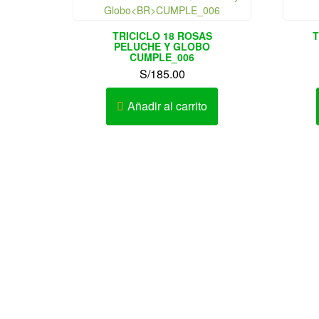
TRICICLO 18 ROSAS
T
PELUCHE Y GLOBO
CUMPLE_006
S/
185.00
Añadir al carrito
Av. Elmer Faucett Nº 1726 Urb. San
Conta
José Bellavista – Callao – Perú
Horari
AV. LA MARINA 467 – PUEBLO LIBRE
Av. Cesar Vallejo Nº 333-335 Urb.
Lucyana Carabayllo – Lima – Perú