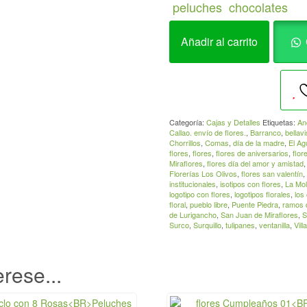
peluches
chocolates
Peluche+Caja
Añadir al carrito
3
rosasSV_008
cantidad
Categoría:
Cajas y Detalles
Etiquetas:
An
Callao. envío de flores.
,
Barranco
,
bellavi
Chorrillos
,
Comas
,
día de la madre
,
El Ag
flores
,
flores
,
flores de aniversarios
,
flor
Miraflores
,
flores día del amor y amistad
Florerías Los Olivos
,
flores san valentín
,
institucionales
,
isotipos con flores
,
La Mol
logotipo con flores
,
logotipos florales
,
los 
floral
,
pueblo libre
,
Puente Piedra
,
ramos d
de Lurigancho
,
San Juan de Miraflores
,
S
Surco
,
Surquillo
,
tulipanes
,
ventanilla
,
Vill
rese...