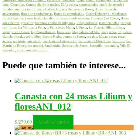
Balneario Santa Rosa y Callao.
,
Barranco
,
bellavista
,
breña
,
callao
,
carabayllo
,
cercado de
lima
,
Chorrillos
,
Comas
,
día de la madre
,
El Agustino
,
empresariales
,
envío de arreglos
florales
,
envíos a todo Lima y Callao. Florería Delivery de flores
,
flores
,
flores de
aniversarios
,
flores de condolencias
,
flores de cumpleaños
,
Flores Delivery a: Miraflores
,
flores fúnebres
,
flores institucionales
,
flores para toda ocasión. Florerías Los Olivos
,
flores
san valentín
,
girasoles
,
hacemos envíos de tulipanes
,
Independencia
,
institucionales
,
isotipos
con flores
,
La Molina
,
la Perla
,
la Perla Jesús María
,
la Punta
,
La Victoria
,
lilium
,
Lince
,
logotipo con flores
,
logotipos florales
,
los olivos
,
Magdalena del Mar
,
margaritas
,
orquideas
,
plancha floral
,
pueblo libre
,
Puente Piedra
,
ramos de flores
,
regalos
,
Rímac
,
rosas
,
rosas
azules
,
san borja
,
san isidro
,
San Juan de Lurigancho
,
San Juan de Miraflores
,
San Luis
,
San
Martín de Porres
,
san miguel
,
Santa Anita
,
Santiago de Surco
,
Surquillo
,
ventanilla
,
Villa El
Salvador
,
villa maria del triunfo
Puede que también te interese...
Canasta con 24 rosas Lilium y
floresANI_012
S/
270.00
Añadir al carrito