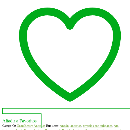
Añadir a Favoritos
Categoría:
Orquídeas y Anturios
Etiquetas:
Ancón
,
anturios
,
arreglos con tulipanes
,
Ate
,