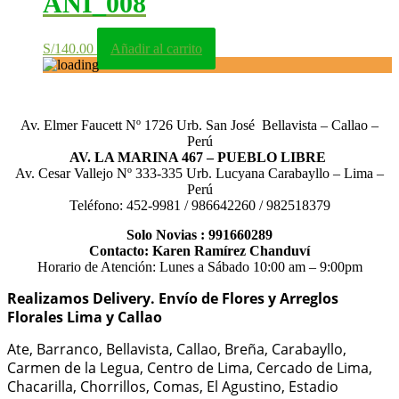
ANI_008
S/
140.00
Añadir al carrito
Av. Elmer Faucett Nº 1726 Urb. San José Bellavista – Callao –
Perú
AV. LA MARINA 467 – PUEBLO LIBRE
Av. Cesar Vallejo Nº 333-335 Urb. Lucyana Carabayllo – Lima –
Perú
Teléfono: 452-9981 / 986642260 / 982518379
Solo Novias : 991660289
Contacto: Karen Ramírez Chanduví
Horario de Atención: Lunes a Sábado 10:00 am – 9:00pm
Realizamos Delivery.
Envío de Flores y Arreglos
Florales Lima y Callao
Ate, Barranco, Bellavista, Callao, Breña, Carabayllo,
Carmen de la Legua, Centro de Lima, Cercado de Lima,
Chacarilla, Chorrillos, Comas, El Agustino, Estadio