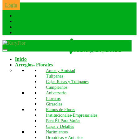
Skip
Login
to
the
content
Whatsapp: 986 642 260
contacto@karyflor.com
Inicio
Arreglos- Florales
Amor y Amistad
Tulipanes
Cajas-Rosas y Tulipanes
Cumpleaños
Aniversario
Floreros
Girasoles
Ramos de Flores
Institucionales-Empresariales
Para Él-Para Varón
Cajas y Detalles
Nacimientos
Orquídeas y Anturios