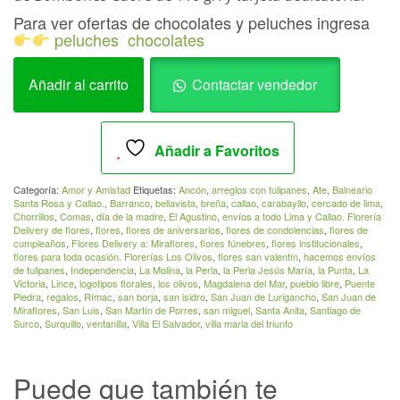
Para ver ofertas de chocolates y peluches ingresa
peluches
chocolates
Florero
Añadir al carrito
Contactar vendedor
7
Rosasam
y
Añadir a Favoritos
am
006
Categoría:
Amor y Amistad
Etiquetas:
Ancón
,
arreglos con tulipanes
,
Ate
,
Balneario
cantidad
Santa Rosa y Callao.
,
Barranco
,
bellavista
,
breña
,
callao
,
carabayllo
,
cercado de lima
,
Chorrillos
,
Comas
,
día de la madre
,
El Agustino
,
envíos a todo Lima y Callao. Florería
Delivery de flores
,
flores
,
flores de aniversarios
,
flores de condolencias
,
flores de
cumpleaños
,
Flores Delivery a: Miraflores
,
flores fúnebres
,
flores institucionales
,
flores para toda ocasión. Florerías Los Olivos
,
flores san valentín
,
hacemos envíos
de tulipanes
,
Independencia
,
La Molina
,
la Perla
,
la Perla Jesús María
,
la Punta
,
La
Victoria
,
Lince
,
logotipos florales
,
los olivos
,
Magdalena del Mar
,
pueblo libre
,
Puente
Piedra
,
regalos
,
Rímac
,
san borja
,
san isidro
,
San Juan de Lurigancho
,
San Juan de
Miraflores
,
San Luis
,
San Martín de Porres
,
san miguel
,
Santa Anita
,
Santiago de
Surco
,
Surquillo
,
ventanilla
,
Villa El Salvador
,
villa maria del triunfo
Puede que también te