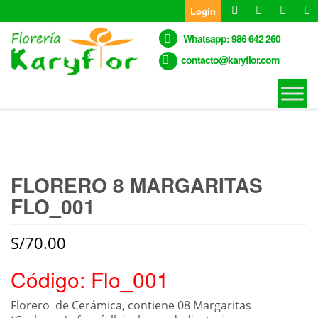
Skip
Login
to
the
Whatsapp: 986 642 260
content
contacto@karyflor.com
FLORERO 8 MARGARITAS
FLO_001
S/
70.00
Código: Flo_001
Florero de Cerámica, contiene 08 Margaritas