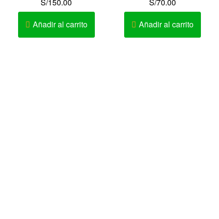
S/
150.00
S/
70.00
Añadir al carrito
Añadir al carrito
Av. Elmer Faucett Nº 1726 Urb. San José Bellavista – Callao
– Perú
AV. LA MARINA 467 – PUEBLO LIBRE
Av. Cesar Vallejo Nº 333-335 Urb. Lucyana Carabayllo –
Lima – Perú
Teléfono: 452-9981 / 986642260 / 982518379
Solo Novias : 991660289
Contacto: Karen Ramírez Chanduví
Horario de Atención: Lunes a Sábado 10:00 am – 9:00pm
Realizamos Delivery.
Envío de Flores y Arreglos