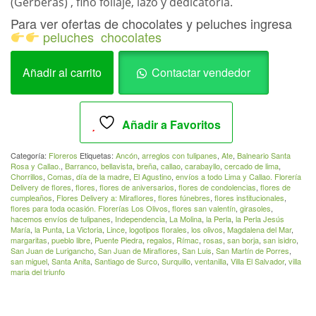
(Gerberas) , fino follaje, lazo y dedicatoria.
Para ver ofertas de chocolates y peluches ingresa
peluches
chocolates
Florero
Añadir al carrito
Contactar vendedor
8
Margaritas
Flo_001
Añadir a Favoritos
cantidad
Categoría:
Floreros
Etiquetas:
Ancón
,
arreglos con tulipanes
,
Ate
,
Balneario Santa
Rosa y Callao.
,
Barranco
,
bellavista
,
breña
,
callao
,
carabayllo
,
cercado de lima
,
Chorrillos
,
Comas
,
día de la madre
,
El Agustino
,
envíos a todo Lima y Callao. Florería
Delivery de flores
,
flores
,
flores de aniversarios
,
flores de condolencias
,
flores de
cumpleaños
,
Flores Delivery a: Miraflores
,
flores fúnebres
,
flores institucionales
,
flores para toda ocasión. Florerías Los Olivos
,
flores san valentín
,
girasoles
,
hacemos envíos de tulipanes
,
Independencia
,
La Molina
,
la Perla
,
la Perla Jesús
María
,
la Punta
,
La Victoria
,
Lince
,
logotipos florales
,
los olivos
,
Magdalena del Mar
,
margaritas
,
pueblo libre
,
Puente Piedra
,
regalos
,
Rímac
,
rosas
,
san borja
,
san isidro
,
San Juan de Lurigancho
,
San Juan de Miraflores
,
San Luis
,
San Martín de Porres
,
san miguel
,
Santa Anita
,
Santiago de Surco
,
Surquillo
,
ventanilla
,
Villa El Salvador
,
villa
maria del triunfo