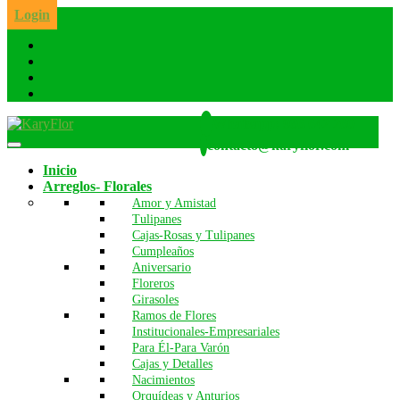
Skip
Login
to
the
content
Whatsapp: 986 642 260
contacto@karyflor.com
Inicio
Arreglos- Florales
Amor y Amistad
Tulipanes
Cajas-Rosas y Tulipanes
Cumpleaños
Aniversario
Floreros
Girasoles
Ramos de Flores
Institucionales-Empresariales
Para Él-Para Varón
Cajas y Detalles
Nacimientos
Orquídeas y Anturios