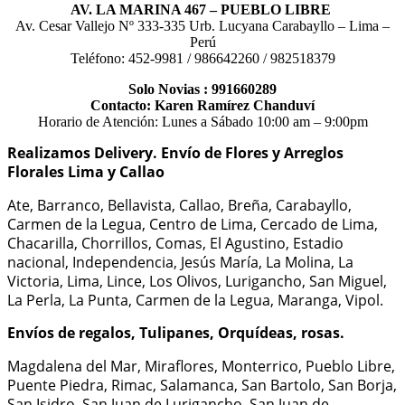
AV. LA MARINA 467 – PUEBLO LIBRE
Av. Cesar Vallejo Nº 333-335 Urb. Lucyana Carabayllo – Lima –
Perú
Teléfono: 452-9981 / 986642260 / 982518379
Solo Novias : 991660289
Contacto: Karen Ramírez Chanduví
Horario de Atención: Lunes a Sábado 10:00 am – 9:00pm
Realizamos Delivery.
Envío de Flores y Arreglos
Florales Lima y Callao
Ate, Barranco, Bellavista, Callao, Breña, Carabayllo,
Carmen de la Legua, Centro de Lima, Cercado de Lima,
Chacarilla, Chorrillos, Comas, El Agustino, Estadio
nacional, Independencia, Jesús María, La Molina, La
Victoria, Lima, Lince, Los Olivos, Lurigancho, San Miguel,
La Perla, La Punta, Carmen de la Legua, Maranga, Vipol.
Envíos de regalos, Tulipanes, Orquídeas, rosas.
Magdalena del Mar, Miraflores, Monterrico, Pueblo Libre,
Puente Piedra, Rimac, Salamanca, San Bartolo, San Borja,
San Isidro, San Juan de Lurigancho, San Juan de