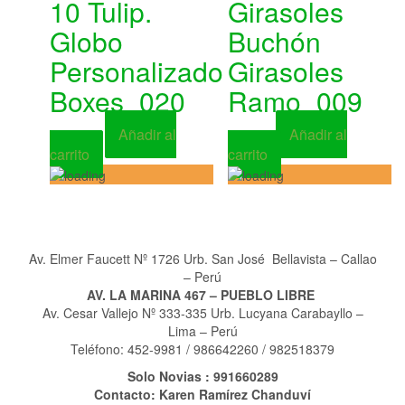
10 Tulip.
Girasoles
Globo
Buchón
Personalizado
Girasoles
Boxes_020
Ramo_009
Añadir al
Añadir al
S/
185.00
S/
65.00
carrito
carrito
Av. Elmer Faucett Nº 1726 Urb. San José Bellavista – Callao
– Perú
AV. LA MARINA 467 – PUEBLO LIBRE
Av. Cesar Vallejo Nº 333-335 Urb. Lucyana Carabayllo –
Lima – Perú
Teléfono: 452-9981 / 986642260 / 982518379
Solo Novias : 991660289
Contacto: Karen Ramírez Chanduví