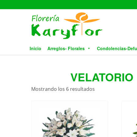
Skip
to
the
content
Inicio
Arreglos- Florales
Condolencias-Def
VELATORIO
Mostrando los 6 resultados