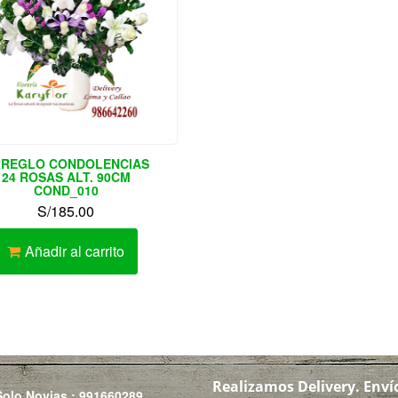
REGLO CONDOLENCIAS
24 ROSAS ALT. 90CM
COND_010
S/
185.00
Añadir al carrito
Realizamos Delivery.
Enví
Solo Novias : 991660289