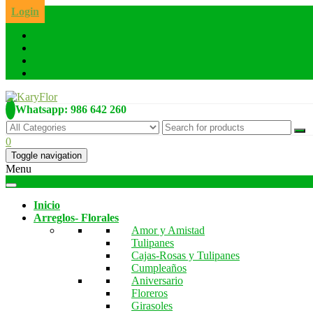
Skip
Login
to
the
content
Whatsapp: 986 642 260
0
Toggle navigation
Menu
Inicio
Arreglos- Florales
Amor y Amistad
Tulipanes
Cajas-Rosas y Tulipanes
Cumpleaños
Aniversario
Floreros
Girasoles