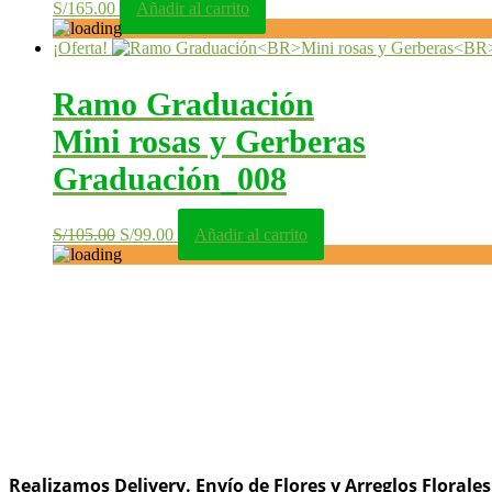
S/
165.00
Añadir al carrito
¡Oferta!
Ramo Graduación
Mini rosas y Gerberas
Graduación_008
El
El
S/
105.00
S/
99.00
Añadir al carrito
precio
precio
original
actual
era:
es:
S/105.00.
S/99.00.
Realizamos Delivery.
Envío de Flores y Arreglos Florale