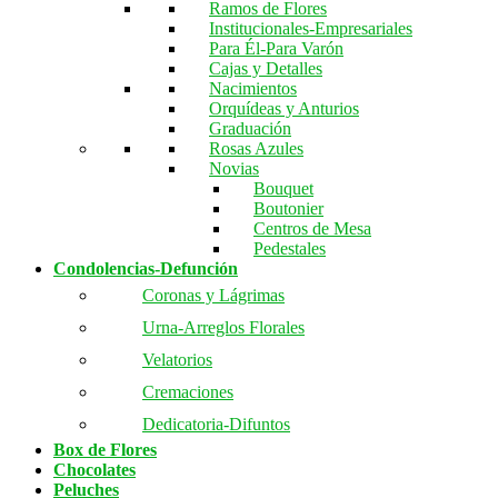
Ramos de Flores
Institucionales-Empresariales
Para Él-Para Varón
Cajas y Detalles
Nacimientos
Orquídeas y Anturios
Graduación
Rosas Azules
Novias
Bouquet
Boutonier
Centros de Mesa
Pedestales
Condolencias-Defunción
Coronas y Lágrimas
Urna-Arreglos Florales
Velatorios
Cremaciones
Dedicatoria-Difuntos
Box de Flores
Chocolates
Peluches