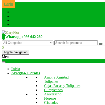
Skip
Login
to
the
content
Whatsapp: 986 642 260
0
Toggle navigation
Menu
Inicio
Arreglos- Florales
Amor y Amistad
Tulipanes
Cajas-Rosas y Tulipanes
Cumpleaños
Aniversario
Floreros
Girasoles