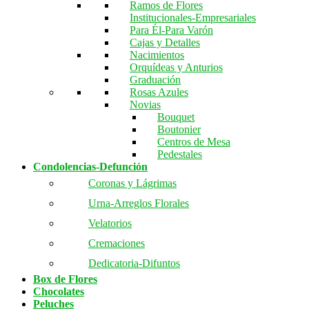
Ramos de Flores
Institucionales-Empresariales
Para Él-Para Varón
Cajas y Detalles
Nacimientos
Orquídeas y Anturios
Graduación
Rosas Azules
Novias
Bouquet
Boutonier
Centros de Mesa
Pedestales
Condolencias-Defunción
Coronas y Lágrimas
Urna-Arreglos Florales
Velatorios
Cremaciones
Dedicatoria-Difuntos
Box de Flores
Chocolates
Peluches