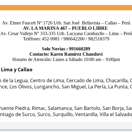
Av. Elmer Faucett Nº 1726 Urb. San José Bellavista – Callao – Perú
AV. LA MARINA 467 – PUEBLO LIBRE
Av. Cesar Vallejo Nº 333-335 Urb. Lucyana Carabayllo – Lima – Perú
Teléfono: 452-9981 / 986642260 / 982518379
Solo Novias : 991660289
Contacto: Karen Ramírez Chanduví
Horario de Atención: Lunes a Sábado 10:00 am – 9:00pm
s Lima y Callao
n de la Legua, Centro de Lima, Cercado de Lima, Chacarilla, C
ince, Los Olivos, Lurigancho, San Miguel, La Perla, La Punta
uente Piedra, Rimac, Salamanca, San Bartolo, San Borja, San
iago de Surco, Surco, Surquillo, Ventanilla, Villa el Salvador