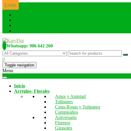
Skip
Login
to
the
content
Whatsapp: 986 642 260
0
Toggle navigation
Menu
Inicio
Arreglos- Florales
Amor y Amistad
Tulipanes
Cajas-Rosas y Tulipanes
Cumpleaños
Aniversario
Floreros
Girasoles