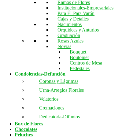
Ramos de Flores
Institucionales-Empresariales
Para Él-Para Varón
Cajas y Detalles
Nacimientos
Orquídeas y Anturios
Graduación
Rosas Azules
Novias
Bouquet
Boutonier
Centros de Mesa
Pedestales
Condolencias-Defunción
Coronas y Lágrimas
Urna-Arreglos Florales
Velatorios
Cremaciones
Dedicatoria-Difuntos
Box de Flores
Chocolates
Peluches