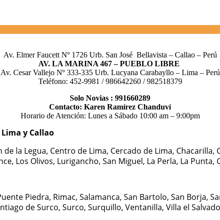
Av. Elmer Faucett Nº 1726 Urb. San José Bellavista – Callao – Perú
AV. LA MARINA 467 – PUEBLO LIBRE
Av. Cesar Vallejo Nº 333-335 Urb. Lucyana Carabayllo – Lima – Perú
Teléfono: 452-9981 / 986642260 / 982518379
Solo Novias : 991660289
Contacto: Karen Ramírez Chanduví
Horario de Atención: Lunes a Sábado 10:00 am – 9:00pm
s Lima y Callao
n de la Legua, Centro de Lima, Cercado de Lima, Chacarilla, C
ince, Los Olivos, Lurigancho, San Miguel, La Perla, La Punta
uente Piedra, Rimac, Salamanca, San Bartolo, San Borja, San
iago de Surco, Surco, Surquillo, Ventanilla, Villa el Salvador