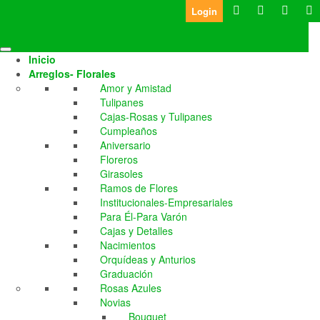
Skip
Login
to
the
Whatsapp: 986 642 260
content
Inicio
contacto@karyflor.com
Arreglos- Florales
Amor y Amistad
Tulipanes
Cajas-Rosas y Tulipanes
Cumpleaños
Aniversario
Floreros
Girasoles
Ramos de Flores
Institucionales-Empresariales
Para Él-Para Varón
Cajas y Detalles
Nacimientos
Orquídeas y Anturios
Graduación
Rosas Azules
Novias
Bouquet