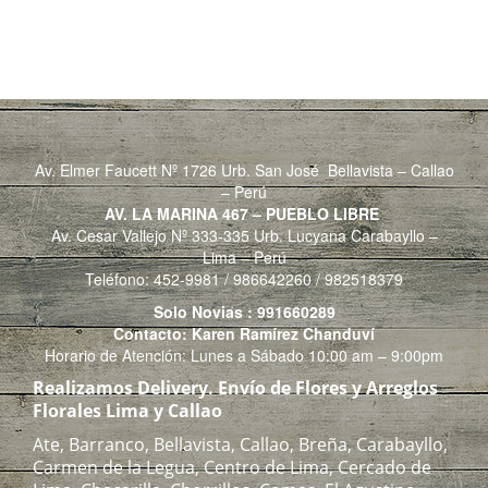
Av. Elmer Faucett Nº 1726 Urb. San José Bellavista – Callao
– Perú
AV. LA MARINA 467 – PUEBLO LIBRE
Av. Cesar Vallejo Nº 333-335 Urb. Lucyana Carabayllo –
Lima – Perú
Teléfono: 452-9981 / 986642260 / 982518379
Solo Novias : 991660289
Contacto: Karen Ramírez Chanduví
Horario de Atención: Lunes a Sábado 10:00 am – 9:00pm
Realizamos Delivery.
Envío de Flores y Arreglos
Florales Lima y Callao
Ate, Barranco, Bellavista, Callao, Breña, Carabayllo,
Carmen de la Legua, Centro de Lima, Cercado de