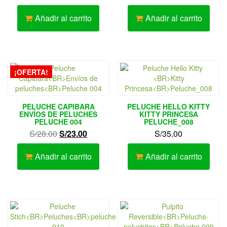
Añadir al carrito
Añadir al carrito
¡OFERTA!
PELUCHE CAPIBARA
PELUCHE HELLO KITTY
ENVÍOS DE PELUCHES
KITTY PRINCESA
PELUCHE 004
PELUCHE_008
El
El
S/
28.00
S/
23.00
S/
35.00
precio
precio
original
actual
Añadir al carrito
Añadir al carrito
era:
es:
S/28.00.
S/23.00.