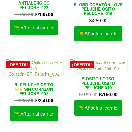
ANTIALÉRGICO
B. OSO CORAZÓN LOVE
PELUCHE_022
PELUCHE OSITO
PELUCHE_016
El
El
S/
150.00
S/
135.00
S/
280.00
precio
precio
original
actual
Añadir al carrito
era:
es:
Añadir al carrito
S/150.00.
S/135.00.
¡OFERTA!
¡OFERTA!
B.OSITO LOTSO
PELUCHE OSITO
B. PELUCHE OSITO
PELUCHE 019
SIN CORAZÓN
PELUCHE_002
El
El
S/
180.00
S/
150.00
El
El
S/
280.00
S/
250.00
precio
precio
precio
precio
original
actual
Añadir al carrito
original
actual
Añadir al carrito
era:
es:
era:
es:
S/180.00.
S/150.
S/280.00.
S/250.00.