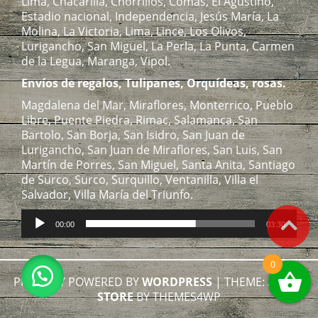
Lima, Chacarilla, Chorrillos, Comas, El Agustino,
Estadio nacional, Independencia, Jesús María, La
Molina, La Victoria, Lima, Lince, Los Olivos,
Lurigancho, San Miguel, La Perla, La Punta, Carmen
de la Legua, Maranga, Vipol.
Envíos de regalos, Tulipanes, Orquídeas, rosas.
Magdalena del Mar, Miraflores, Monterrico, Pueblo
Libre, Puente Piedra, Rimac, Salamanca, San
Bartolo, San Borja, San Isidro, San Juan de
Lurigancho, San Juan de Miraflores, San Luis, San
Martín de Porres, San Miguel, Santa Anita, Santiago
de Surco, Surco, Surquillo, Ventanilla, Villa el
Salvador, Villa María del Triunfo.
Reproductor
00:00
03:30
de
audio
0
PROUDLY POWERED BY
WORDPRESS
|
THEME:
ALPHA
STORE
BY THEMES4WP