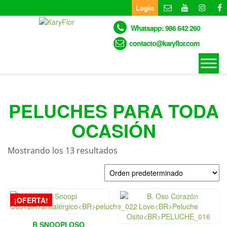
Skip
Login
to
the
Whatsapp: 986 642 260
content
contacto@karyflor.com
PELUCHES PARA TODA
OCASIÓN
Mostrando los 13 resultados
¡OFERTA!
B SNOOPI OSO