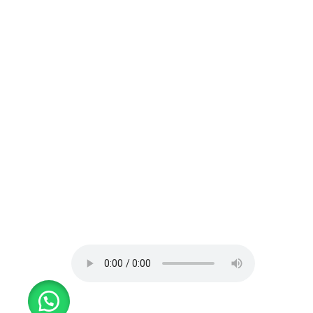
Av. Elmer Faucett Nº 1726 Urb. San
Conta
José Bellavista – Callao – Perú
Horari
AV. LA MARINA 467 – PUEBLO LIBRE
Av. Cesar Vallejo Nº 333-335 Urb.
Lucyana Carabayllo – Lima – Perú
Teléfono: 452-9981 / 986642260 /
982518379