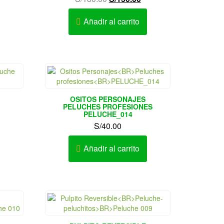
recio
precio
precio
ctual
original
actual
Añadir al carrito
s:
era:
es:
/250.00.
S/180.00.
S/150.00.
OSITOS PERSONAJES
PELUCHES PROFESIONES
PELUCHE_014
S/
40.00
Añadir al carrito