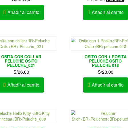
precio
p
original
a
Añadir al carrito
Añadir al carrito
era:
e
S/280.00.
S
OSITA CON COLLAR
OSITO CON 1 ROSITA
PELUCHE OSITO
PELUCHE OSITO
PELUCHE_021
PELUCHE 018
S/
26.00
S/
23.00
Añadir al carrito
Añadir al carrito