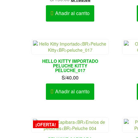
precio
precio
original
actual
Añadir al carrito
era:
es:
S/150.00.
S/135.00.
HELLO KITTY IMPORTADO
PELUCHE KITTY
PELUCHE_017
S/
40.00
Añadir al carrito
¡OFERTA!