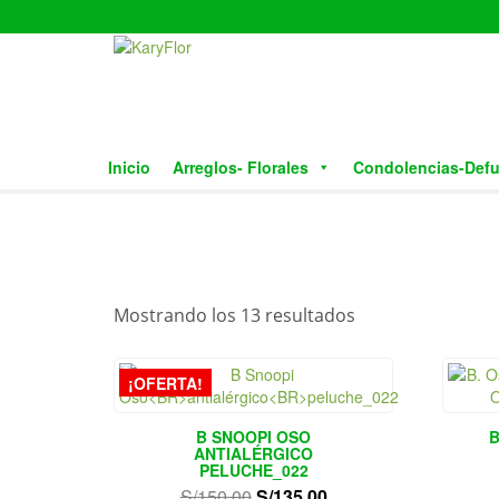
Skip
to
the
content
Inicio
Arreglos- Florales
Condolencias-Def
Mostrando los 13 resultados
¡OFERTA!
B SNOOPI OSO
ANTIALÉRGICO
PELUCHE_022
El
El
S/
150.00
S/
135.00