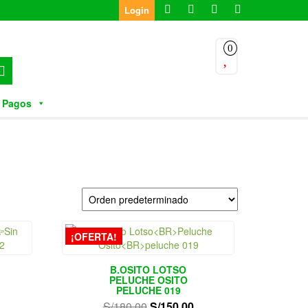
Login
0
 Pagos
¡OFERTA!
B.OSITO LOTSO
PELUCHE OSITO
PELUCHE 019
l
El
El
S/
180.00
S/
150.00