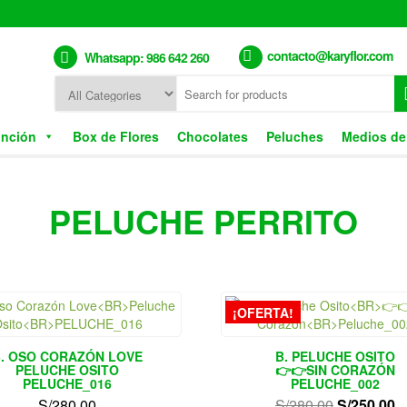
contacto@karyflor.com
Whatsapp: 986 642 260
unción
Box de Flores
Chocolates
Peluches
Medios de
PELUCHE PERRITO
¡OFERTA!
B. OSO CORAZÓN LOVE
B. PELUCHE OSITO
PELUCHE OSITO
👉👉SIN CORAZÓN
PELUCHE_016
PELUCHE_002
El
E
S/
280.00
S/
280.00
S/
250.00