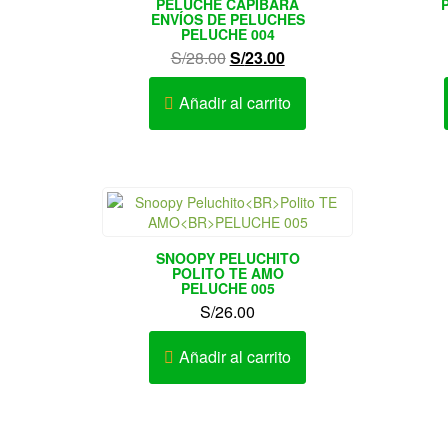
PELUCHE CAPIBARA
ENVÍOS DE PELUCHES
PELUCHE 004
El
El
S/
28.00
S/
23.00
precio
precio
original
actual
Añadir al carrito
era:
es:
S/28.00.
S/23.00.
SNOOPY PELUCHITO
POLITO TE AMO
PELUCHE 005
S/
26.00
Añadir al carrito