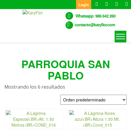
Skip
Login
to
the
Whatsapp: 986 642 260
content
contacto@karyflor.com
PARROQUIA SAN
PABLO
Mostrando los 6 resultados