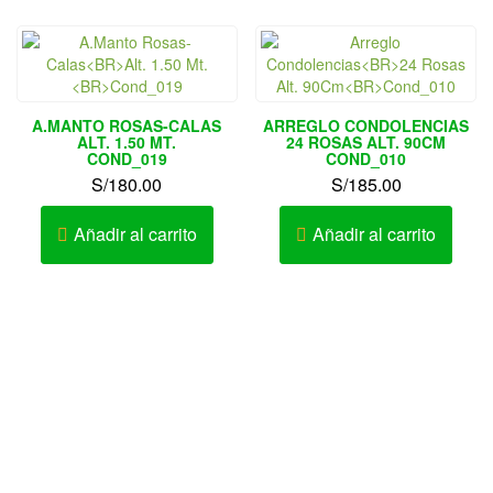
A.MANTO ROSAS-CALAS
ARREGLO CONDOLENCIAS
ALT. 1.50 MT.
24 ROSAS ALT. 90CM
COND_019
COND_010
S/
180.00
S/
185.00
Añadir al carrito
Añadir al carrito
Av. Elmer Faucett Nº 1726 Urb. San José Bellavista – Callao
– Perú
AV. LA MARINA 467 – PUEBLO LIBRE