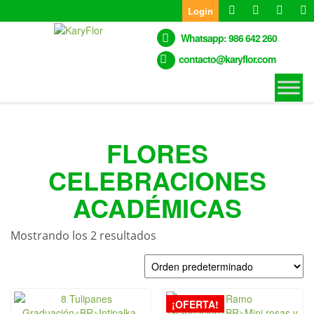
Skip
Login
to
the
Whatsapp: 986 642 260
content
contacto@karyflor.com
FLORES
CELEBRACIONES
ACADÉMICAS
Mostrando los 2 resultados
¡OFERTA!