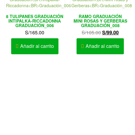
8 TULIPANES GRADUACIÓN
RAMO GRADUACIÓN
INTIPALKA-RICCADONNA
MINI ROSAS Y GERBERAS
GRADUACIÓN_006
GRADUACIÓN_008
El
El
S/
165.00
S/
105.00
S/
99.00
precio
precio
original
actual
Añadir al carrito
Añadir al carrito
era:
es:
S/105.00.
S/99.00
Av. Elmer Faucett Nº 1726 Urb. San José Bellavista – Callao
– Perú
AV. LA MARINA 467 – PUEBLO LIBRE
Av. Cesar Vallejo Nº 333-335 Urb. Lucyana Carabayllo –
Lima – Perú
Teléfono: 452-9981 / 986642260 / 982518379