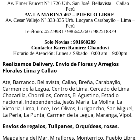
Av. Elmer Faucett Nº 1726 Urb. San José Bellavista – Callao –
S/90.00.
S/75.00.
Perú
AV. LA MARINA 467 – PUEBLO LIBRE
Av. Cesar Vallejo Nº 333-335 Urb. Lucyana Carabayllo – Lima –
Perú
Teléfono: 452-9981 / 986642260 / 982518379
Solo Novias : 991660289
Contacto: Karen Ramírez Chanduví
Horario de Atención: Lunes a Sábado 10:00 am – 9:00pm
Realizamos Delivery.
Envío de Flores y Arreglos
Florales Lima y Callao
Ate, Barranco, Bellavista, Callao, Breña, Carabayllo,
Carmen de la Legua, Centro de Lima, Cercado de Lima,
Chacarilla, Chorrillos, Comas, El Agustino, Estadio
nacional, Independencia, Jesús María, La Molina, La
Victoria, Lima, Lince, Los Olivos, Lurigancho, San Miguel,
La Perla, La Punta, Carmen de la Legua, Maranga, Vipol.
Envíos de regalos, Tulipanes, Orquídeas, rosas.
Magdalena del Mar, Miraflores, Monterrico, Pueblo Libre,