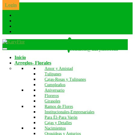
Skip
Login
to
the
content
Whatsapp: 986 642 260
contacto@karyflor.com
Inicio
Arreglos- Florales
Amor y Amistad
Tulipanes
Cajas-Rosas y Tulipanes
Cumpleaños
Aniversario
Floreros
Girasoles
Ramos de Flores
Institucionales-Empresariales
Para Él-Para Varón
Cajas y Detalles
Nacimientos
Orquídeas y Anturios