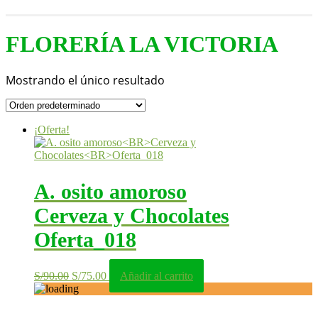
FLORERÍA LA VICTORIA
Mostrando el único resultado
¡Oferta!
A. osito amoroso
Cerveza y Chocolates
Oferta_018
El
El
S/
90.00
S/
75.00
Añadir al carrito
precio
precio
original
actual
era:
es: