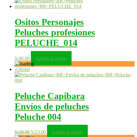
Ositos Personajes
Peluches profesiones
PELUCHE_014
S/
40.00
Añadir al carrito
¡Oferta!
Peluche Capibara
Envíos de peluches
Peluche 004
El
El
S/
28.00
S/
23.00
Añadir al carrito