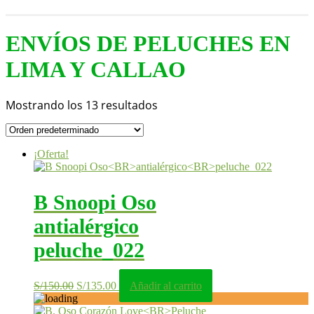
ENVÍOS DE PELUCHES EN
LIMA Y CALLAO
Mostrando los 13 resultados
¡Oferta!
B Snoopi Oso
antialérgico
peluche_022
El
El
S/
150.00
S/
135.00
Añadir al carrito
precio
precio
original
actual