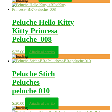
precio
precio
original
actual
era:
es:
S/28.00.
S/23.00.
Peluche Hello Kitty
Kitty Princesa
Peluche_008
S/
35.00
Añadir al carrito
Peluche Stich
Peluches
peluche 010
S/
20.00
Añadir al carrito