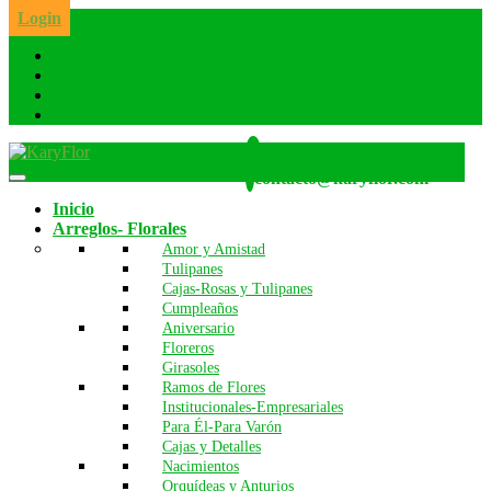
Skip
Login
to
the
content
Whatsapp: 986 642 260
contacto@karyflor.com
Inicio
Arreglos- Florales
Amor y Amistad
Tulipanes
Cajas-Rosas y Tulipanes
Cumpleaños
Aniversario
Floreros
Girasoles
Ramos de Flores
Institucionales-Empresariales
Para Él-Para Varón
Cajas y Detalles
Nacimientos
Orquídeas y Anturios