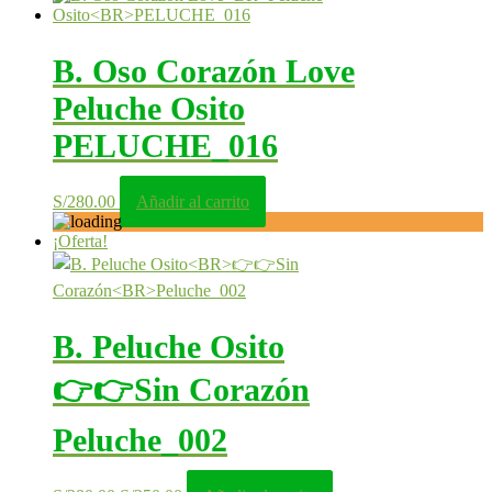
era:
es:
S/150.00.
S/135.00.
B. Oso Corazón Love
Peluche Osito
PELUCHE_016
S/
280.00
Añadir al carrito
¡Oferta!
B. Peluche Osito
👉👉Sin Corazón
Peluche_002