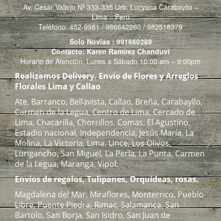
Av. Cesar Vallejo Nº 333-335 Urb. Lucyana Carabayllo –
Lima – Perú
Teléfono: 452-9981 / 986642260 / 982518379
Solo Novias : 991660289
Contacto: Karen Ramírez Chanduví
Horario de Atención: Lunes a Sábado 10:00 am – 9:00pm
Realizamos Delivery.
Envío de Flores y Arreglos
Florales Lima y Callao
Ate, Barranco, Bellavista, Callao, Breña, Carabayllo,
Carmen de la Legua, Centro de Lima, Cercado de
Lima, Chacarilla, Chorrillos, Comas, El Agustino,
Estadio nacional, Independencia, Jesús María, La
Molina, La Victoria, Lima, Lince, Los Olivos,
Lurigancho, San Miguel, La Perla, La Punta, Carmen
de la Legua, Maranga, Vipol.
Envíos de regalos, Tulipanes, Orquídeas, rosas.
Magdalena del Mar, Miraflores, Monterrico, Pueblo
Libre, Puente Piedra, Rimac, Salamanca, San
Bartolo, San Borja, San Isidro, San Juan de