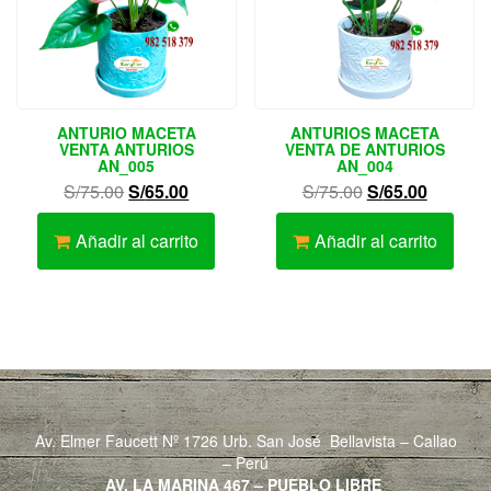
ANTURIO MACETA
ANTURIOS MACETA
VENTA ANTURIOS
VENTA DE ANTURIOS
AN_005
AN_004
El
El
El
El
S/
75.00
S/
65.00
S/
75.00
S/
65.00
precio
precio
precio
precio
original
actual
original
actual
Añadir al carrito
Añadir al carrito
era:
es:
era:
es:
S/75.00.
S/65.00.
S/75.00.
S/65.00.
Av. Elmer Faucett Nº 1726 Urb. San José Bellavista – Callao
– Perú
AV. LA MARINA 467 – PUEBLO LIBRE