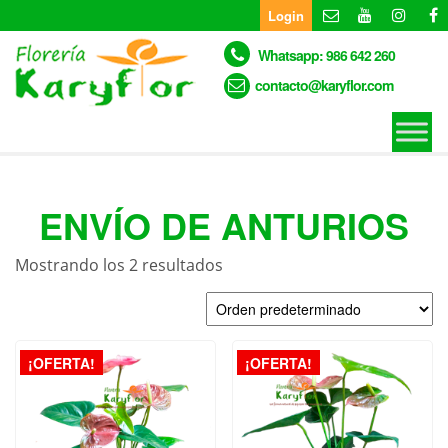
Skip
Login
to
the
Whatsapp: 986 642 260
content
contacto@karyflor.com
ENVÍO DE ANTURIOS
Mostrando los 2 resultados
¡OFERTA!
¡OFERTA!