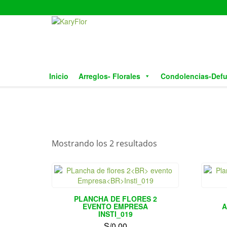
Skip
to
the
content
Inicio
Arreglos- Florales
Condolencias-Def
Mostrando los 2 resultados
PLANCHA DE FLORES 2
EVENTO EMPRESA
A
INSTI_019
S/
0.00