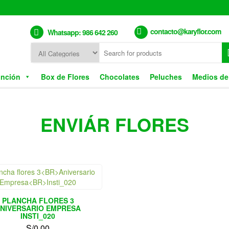
contacto@karyflor.com
Whatsapp: 986 642 260
unción
Box de Flores
Chocolates
Peluches
Medios de
ENVIÁR FLORES
PLANCHA FLORES 3
NIVERSARIO EMPRESA
INSTI_020
S/
0.00