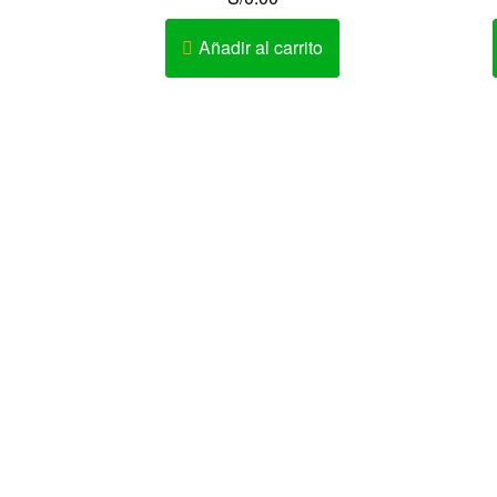
Añadir al carrito
Av. Elmer Faucett Nº 1726 Urb. San
Conta
José Bellavista – Callao – Perú
Horari
AV. LA MARINA 467 – PUEBLO LIBRE
Av. Cesar Vallejo Nº 333-335 Urb.
Lucyana Carabayllo – Lima – Perú
Teléfono: 452-9981 / 986642260 /
982518379