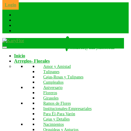
Skip
Login
to
the
content
Whatsapp: 986 642 260
contacto@karyflor.com
Inicio
Arreglos- Florales
Amor y Amistad
Tulipanes
Cajas-Rosas y Tulipanes
Cumpleaños
Aniversario
Floreros
Girasoles
Ramos de Flores
Institucionales-Empresariales
Para Él-Para Varón
Cajas y Detalles
Nacimientos
Orquídeas y Anturios