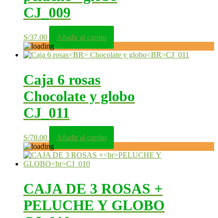
CJ_009
S/
37.00
Añadir al carrito
Caja 6 rosas
Chocolate y globo
CJ_011
S/
70.00
Añadir al carrito
CAJA DE 3 ROSAS +
PELUCHE Y GLOBO