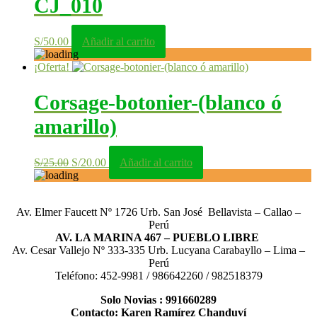
CJ_010
S/
50.00
Añadir al carrito
¡Oferta!
Corsage-botonier-(blanco ó
amarillo)
El
El
S/
25.00
S/
20.00
Añadir al carrito
precio
precio
original
actual
era:
es:
Av. Elmer Faucett Nº 1726 Urb. San José Bellavista – Callao –
S/25.00.
S/20.00.
Perú
AV. LA MARINA 467 – PUEBLO LIBRE
Av. Cesar Vallejo Nº 333-335 Urb. Lucyana Carabayllo – Lima –
Perú
Teléfono: 452-9981 / 986642260 / 982518379
Solo Novias : 991660289
Contacto: Karen Ramírez Chanduví