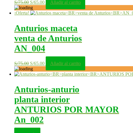
El
El
S/
75.00
S/
65.00
Añadir al carrito
precio
precio
original
actual
¡Oferta!
era:
es:
S/75.00.
S/65.00.
Anturios maceta
venta de Anturios
AN_004
El
El
S/
75.00
S/
65.00
Añadir al carrito
precio
precio
original
actual
era:
es:
S/75.00.
S/65.00.
Anturios-anturio
planta interior
ANTURIOS POR MAYOR
An_002