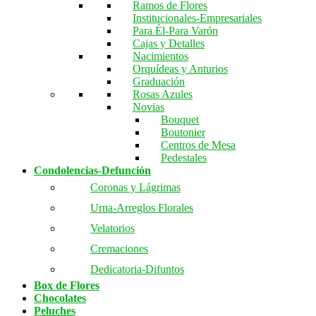
Ramos de Flores
Institucionales-Empresariales
Para Él-Para Varón
Cajas y Detalles
Nacimientos
Orquídeas y Anturios
Graduación
Rosas Azules
Novias
Bouquet
Boutonier
Centros de Mesa
Pedestales
Condolencias-Defunción
Coronas y Lágrimas
Urna-Arreglos Florales
Velatorios
Cremaciones
Dedicatoria-Difuntos
Box de Flores
Chocolates
Peluches