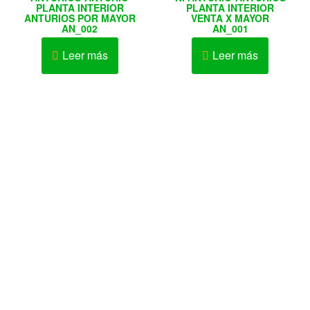
PLANTA INTERIOR
PLANTA INTERIOR
ANTURIOS POR MAYOR
VENTA X MAYOR
AN_002
AN_001
Leer más
Leer más
Av. Elmer Faucett Nº 1726 Urb. San José Bellavista – Callao
– Perú
AV. LA MARINA 467 – PUEBLO LIBRE
Av. Cesar Vallejo Nº 333-335 Urb. Lucyana Carabayllo –
Lima – Perú
Teléfono: 452-9981 / 986642260 / 982518379
Solo Novias : 991660289
Contacto: Karen Ramírez Chanduví
Horario de Atención: Lunes a Sábado 10:00 am – 9:00pm